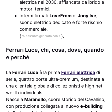
elettrica nel 2030, affiancata da ibrido e
motori termici.
Interni firmati
LoveFrom
di
Jony Ive
,
suono elettrico dedicato e forte rischio
commerciale.
(
).
Riassunto generato con AI
Ferrari Luce, chi, cosa, dove, quando
e perché
La
Ferrari Luce
è la prima
Ferrari elettrica
di
serie, quattro porte ultra‑premium, destinata a
una clientela globale di collezionisti e high net
worth individuals.
Nasce a
Maranello
, cuore storico del Cavallino,
con produzione collegata al nuovo
e‑building