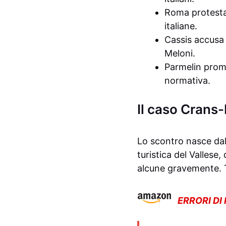
Roma protesta p
italiane.
Cassis accusa 
Meloni.
Parmelin prome
normativa.
Il caso Crans
Lo scontro nasce da
turistica del Vallese
alcune gravemente. Tra
ERRORI DI