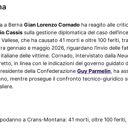
na
lia a Berna
Gian Lorenzo Cornado
ha reagito alle criti
io Cassis
sulla gestione diplomatica del caso dell’in
n Vallese, che ha causato 41 morti e oltre 100 feriti, tra 
fra gennaio e maggio 2026, riguardano l’invio delle fa
 italiane delle vittime. Cornado, intervistato dalla
Neue
iretto, in linea con le indicazioni del governo guidato
 presidente della Confederazione
Guy Parmelin
, ha as
anno, mentre prosegue il confronto tecnico-giuridico s
liere.
podanno a Crans-Montana: 41 morti, oltre 100 feriti, c