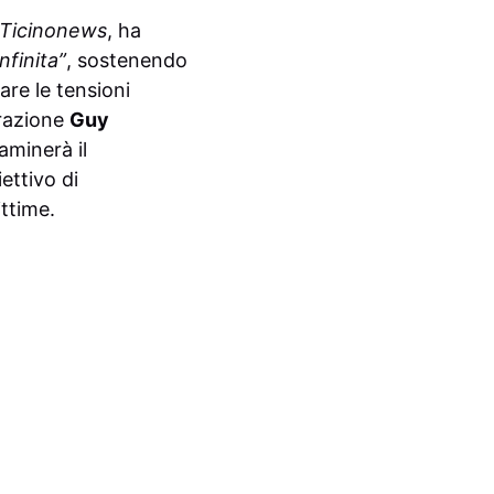
Ticinonews
, ha
nfinita”
, sostenendo
are le tensioni
erazione
Guy
aminerà il
ettivo di
ittime.