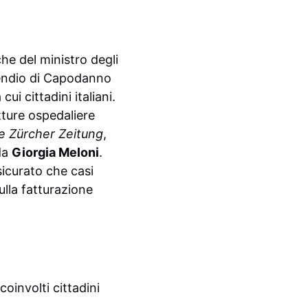
che del ministro degli
cendio di Capodanno
cui cittadini italiani.
tture ospedaliere
 Zürcher Zeitung
,
 da
Giorgia Meloni
.
sicurato che casi
ulla fatturazione
oinvolti cittadini