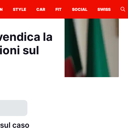
N
STYLE
CAR
FIT
SOCIAL
SWISS
vendica la
ioni sul
 sul caso