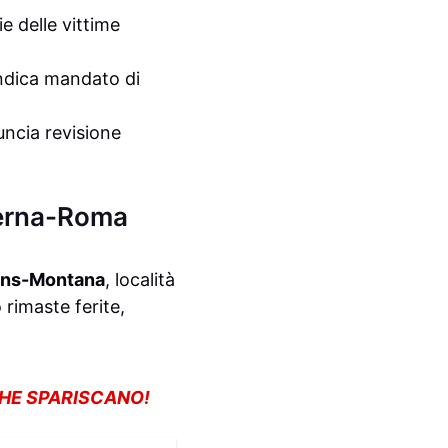
e delle vittime
endica mandato di
uncia revisione
Berna-Roma
ans-Montana
, località
 rimaste ferite,
CHE SPARISCANO!