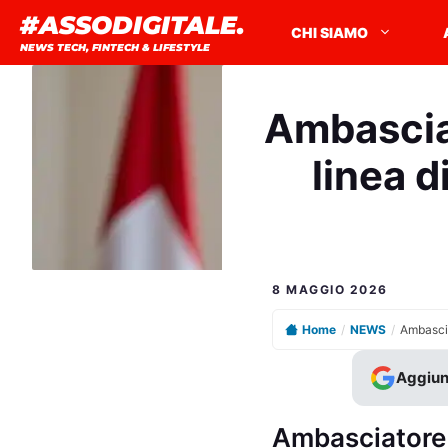
Vai
#ASSODIGITALE.
CHI SIAMO
al
NEWS TECH, FINTECH & LIFESTYLE
contenuto
Ambasciat
linea d
8 MAGGIO 2026
Home
/
NEWS
/
Aggiun
Ambasciatore i