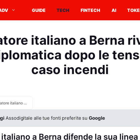
ADV
GUIDE
TECH
FINTECH
AI
TOKE
ore italiano a Berna ri
iplomatica dopo le tens
caso incendi
Ambasciatore italiano a Berna rivendica la linea diplomatica dopo le tensioni sul caso incendi
gi
Assodigitale alle tue fonti preferite su
Google
taliano a Berna difende la sua linea