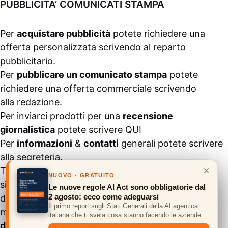
PUBBLICITA’ COMUNICATI STAMPA
Per
acquistare pubblicità
potete richiedere una
offerta personalizzata scrivendo al
reparto
pubblicitario
.
Per
pubblicare un comunicato stampa
potete
richiedere una offerta commerciale scrivendo
alla
redazione
.
Per inviarci prodotti per una
recensione
giornalistica
potete scrivere
QUI
Per
informazioni
&
contatti
generali potete scrivere
alla
segreteria
.
×
Tutti i contenuti pubblicati all’interno del
NUOVO · GRATUITO
sito
#ASSODIGITALE.
“Copyright 2024” non sono
Le nuove regole AI Act sono obbligatorie dal
2 agosto: ecco come adeguarsi
duplicabili e/o riproducibili in nessuna forma,
Il primo report sugli Stati Generali della AI agentica
ma
possono essere citati inserendo un link
italiana che ti svela cosa stanno facendo le aziende.
diretto
e previa comunicazione via
mail
.