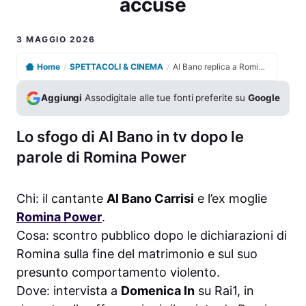
accuse
3 MAGGIO 2026
Home
/
SPETTACOLI & CINEMA
/
Al Bano replica a Romina e commuove Domenica In sulle accuse
Aggiungi
Assodigitale alle tue fonti preferite su
Google
Lo sfogo di Al Bano in tv dopo le
parole di Romina Power
Chi: il cantante
Al Bano Carrisi
e l’ex moglie
Romina Power
.
Cosa: scontro pubblico dopo le dichiarazioni di
Romina sulla fine del matrimonio e sul suo
presunto comportamento violento.
Dove: intervista a
Domenica In
su Rai1, in