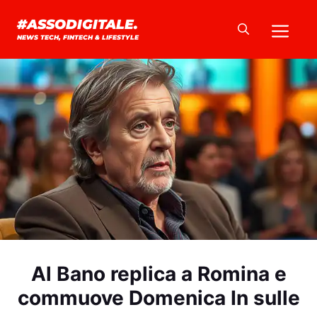
Vai
Me
#ASSODIGITALE.
al
NEWS TECH, FINTECH & LIFESTYLE
contenuto
Al Bano replica a Romina e
commuove Domenica In sulle