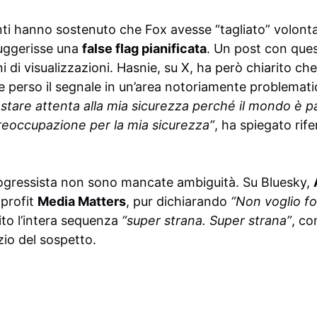
enti hanno sostenuto che Fox avesse “tagliato” volonta
suggerisse una
false flag pianificata
. Un post con ques
i di visualizzazioni. Hasnie, su X, ha però chiarito che
perso il segnale in un’area notoriamente problematic
 stare attenta alla mia sicurezza perché il mondo è p
reoccupazione per la mia sicurezza”
, ha spiegato rife
gressista non sono mancate ambiguità. Su Bluesky,
 profit
Media Matters
, pur dichiarando
“Non voglio f
nito l’intera sequenza
“super strana. Super strana”
, co
zio del sospetto.