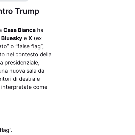
ontro Trump
la
Casa Bianca
ha
u
Bluesky
e
X
(ex
to” o “false flag”,
to nel contesto della
a presidenziale,
 una nuova sala da
nitori di destra e
o interpretate come
flag”.