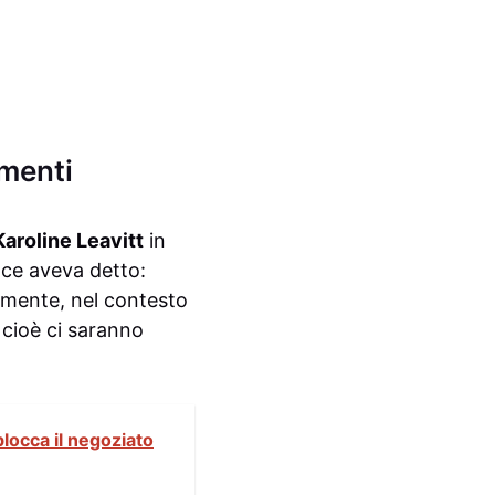
imenti
Karoline Leavitt
in
oce aveva detto:
vamente, nel contesto
 cioè ci saranno
blocca il negoziato