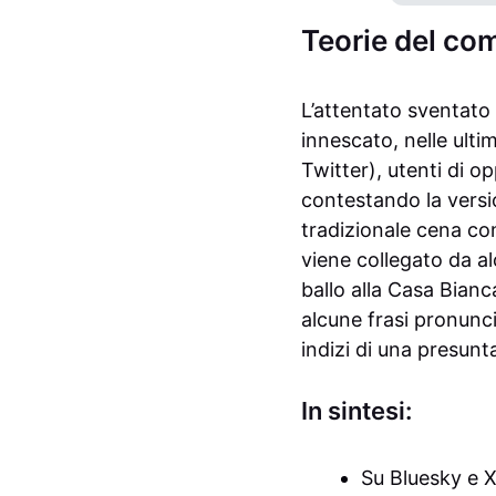
Teorie del co
L’attentato sventat
innescato, nelle ulti
Twitter), utenti di o
contestando la versio
tradizionale cena co
viene collegato da al
ballo alla Casa Bianca
alcune frasi pronunc
indizi di una presun
In sintesi:
Su Bluesky e X