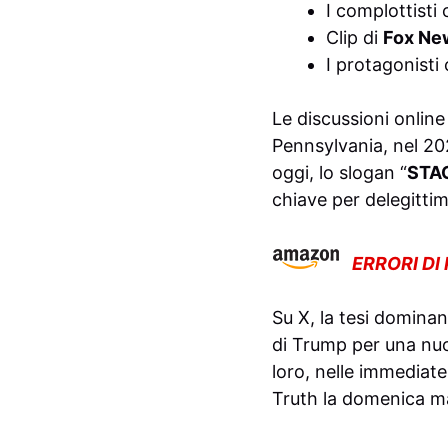
I complottisti 
Clip di
Fox Ne
I protagonisti
Le discussioni online
Pennsylvania, nel 20
oggi, lo slogan “
STA
chiave per delegittima
ERRORI DI
Su X, la tesi dominant
di Trump per una nuo
loro, nelle immediate
Truth la domenica ma