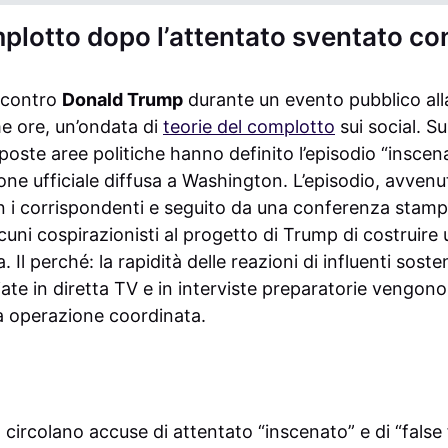
mplotto dopo l’attentato sventato c
o contro
Donald Trump
durante un evento pubblico al
me ore, un’ondata di
teorie del complotto
sui social. S
pposte aree politiche hanno definito l’episodio “inscena
ne ufficiale diffusa a Washington. L’episodio, avvenu
n i corrispondenti e seguito da una conferenza stamp
cuni cospirazionisti al progetto di Trump di costruire
. Il perché: la rapidità delle reazioni di influenti soste
iate in diretta TV e in interviste preparatorie vengon
ta operazione coordinata.
 circolano accuse di attentato “inscenato” e di “false 