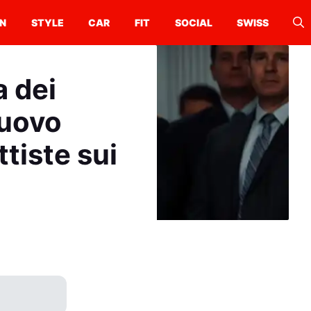
N
STYLE
CAR
FIT
SOCIAL
SWISS
a dei
nuovo
tiste sui