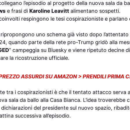
collegano l’episodio al progetto della nuova sala da bal
ws
e frasi di
Karoline Leavitt
alimentano sospetti.
 coinvolti respingono le tesi cospirazioniste e parlano
 ripropongono uno schema già visto dopo l’attentato d
24, quando parte della rete pro-Trump gridò alla me
GED
” campeggia su Bluesky e viene ripetuto decine d
re la ricostruzione ufficiale.
 PREZZO ASSURDI SU AMAZON > PRENDILI PRIMA 
e tra i cospirazionisti è che il tentato attacco serva a
va sala da ballo alla Casa Bianca. L’idea troverebbe
 dichiarazioni del presidente sul nuovo spazio, ribadit
ttina successiva all’episodio.