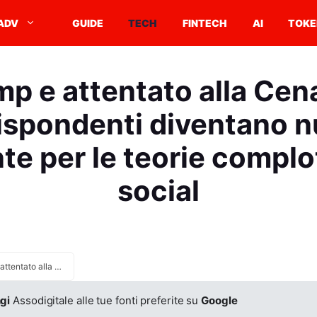
ADV
GUIDE
TECH
FINTECH
AI
TOKE
p e attentato alla Cen
ispondenti diventano 
te per le teorie complot
social
Trump e attentato alla Cena dei corrispondenti diventano nuovo carburante per le teorie complottiste sui social
gi
Assodigitale alle tue fonti preferite su
Google