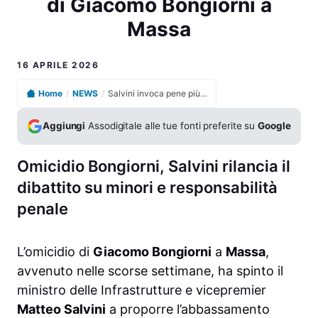
di Giacomo Bongiorni a
Massa
16 APRILE 2026
Home
/
NEWS
/
Salvini invoca pene più dure per i minori dopo l’omicidio di Giacomo Bongiorni a Massa
Aggiungi
Assodigitale alle tue fonti preferite su
Google
Omicidio Bongiorni, Salvini rilancia il
dibattito su minori e responsabilità
penale
L’omicidio di
Giacomo Bongiorni
a
Massa
,
avvenuto nelle scorse settimane, ha spinto il
ministro delle Infrastrutture e vicepremier
Matteo Salvini
a proporre l’abbassamento