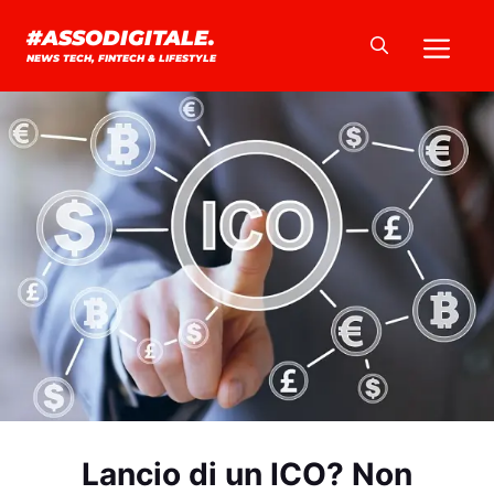
Vai
Me
#ASSODIGITALE.
al
NEWS TECH, FINTECH & LIFESTYLE
contenuto
Lancio di un ICO? Non