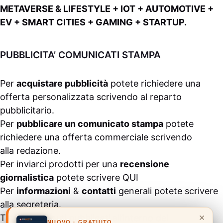
METAVERSE & LIFESTYLE + IOT + AUTOMOTIVE +
EV + SMART CITIES + GAMING + STARTUP.
PUBBLICITA’ COMUNICATI STAMPA
Per
acquistare pubblicità
potete richiedere una
offerta personalizzata scrivendo al
reparto
pubblicitario
.
Per
pubblicare un comunicato stampa
potete
richiedere una offerta commerciale scrivendo
alla
redazione
.
Per inviarci prodotti per una
recensione
giornalistica
potete scrivere
QUI
Per
informazioni
&
contatti
generali potete scrivere
alla
segreteria
.
×
Tutti i contenuti pubblicati all’interno del
NUOVO · GRATUITO