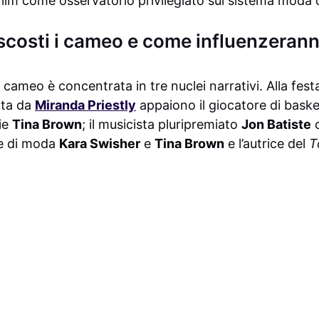
film come osservatorio privilegiato sul sistema mod
costi i cameo e come influenzeranno
cameo è concentrata in tre nuclei narrativi. Alla festa
ata da
Miranda Priestly
appaiono il giocatore di bask
ie
Tina Brown
; il musicista pluripremiato
Jon Batiste
c
ste di moda
Kara Swisher
e
Tina Brown
e l’autrice del
T