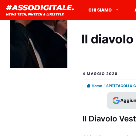
Vai
#ASSODIGITALE.
CHI SIAMO
al
NEWS TECH, FINTECH & LIFESTYLE
contenuto
Il diavol
4 MAGGIO 2026
Home
/
SPETTACOLI & 
Aggiun
Il Diavolo Ves