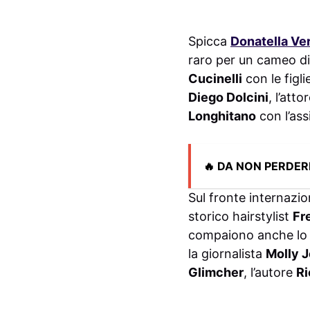
Spicca
Donatella Ve
raro per un cameo di
Cucinelli
con le figli
Diego Dolcini
, l’atto
Longhitano
con l’as
🔥 DA NON PERDER
Sul fronte internazio
storico hairstylist
Fr
compaiono anche lo s
la giornalista
Molly 
Glimcher
, l’autore
Ri