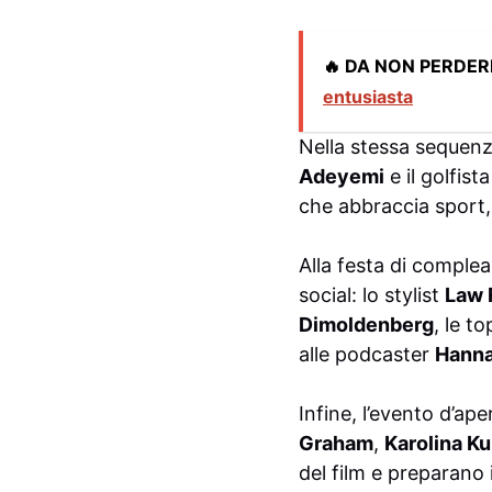
🔥 DA NON PERDER
entusiasta
Nella stessa sequen
Adeyemi
e il golfist
che abbraccia sport, 
Alla festa di comple
social: lo stylist
Law 
Dimoldenberg
, le t
alle podcaster
Hanna
Infine, l’evento d’ape
Graham
,
Karolina K
del film e preparano i