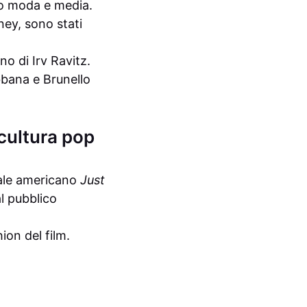
do moda e media.
ey, sono stati
o di Irv Ravitz.
bbana e Brunello
e cultura pop
tale americano
Just
l pubblico
ion del film.