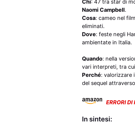
Chi
: 47 tra star di 
Naomi Campbell
.
Cosa
: cameo nel fil
eliminati.
Dove
: feste negli H
ambientate in Italia.
Quando
: nella vers
vari interpreti, tra cu
Perché
: valorizzare
del sequel attraverso
ERRORI DI
In sintesi: