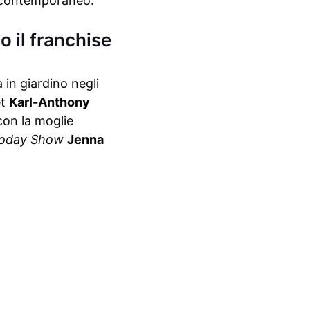
a contemporaneo.
 il franchise
 in giardino negli
et
Karl-Anthony
on la moglie
oday Show
Jenna