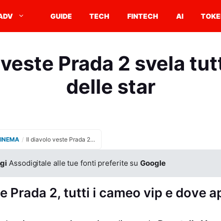
ADV
GUIDE
TECH
FINTECH
AI
TOKE
o veste Prada 2 svela tut
delle star
CINEMA
/
Il diavolo veste Prada 2 svela tutti i cameo delle star
gi
Assodigitale alle tue fonti preferite su
Google
te Prada 2, tutti i cameo vip e dove 