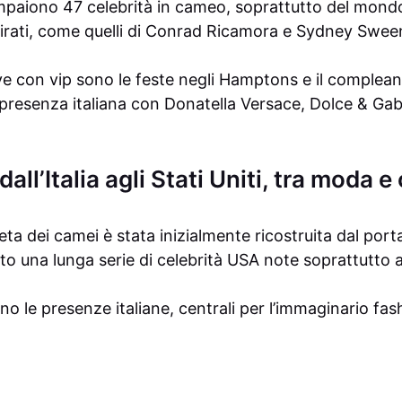
mpaiono 47 celebrità in cameo, soprattutto del mon
irati, come quelli di Conrad Ricamora e Sydney Sween
e con vip sono le feste negli Hamptons e il compleann
presenza italiana con Donatella Versace, Dolce & Ga
dall’Italia agli Stati Uniti, tra moda 
a dei camei è stata inizialmente ricostruita dal por
to una lunga serie di celebrità USA note soprattutto a
o le presenze italiane, centrali per l’immaginario fash