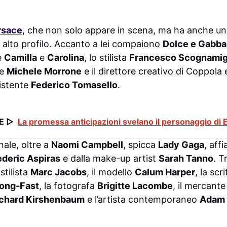
rsace
, che non solo appare in scena, ma ha anche una
 alto profilo. Accanto a lei compaiono
Dolce e Gabb
e
Camilla
e
Carolina
, lo stilista
Francesco Scognamig
re
Michele Morrone
e il direttore creativo di Coppol
sistente
Federico Tomasello
.
E ▷
La promessa anticipazioni svelano il personaggio di
nale, oltre a
Naomi Campbell
, spicca
Lady Gaga
, aff
ederic Aspiras
e dalla make-up artist
Sarah Tanno
. T
tilista
Marc Jacobs
, il modello
Calum Harper
, la scr
Jong-Fast
, la fotografa
Brigitte Lacombe
, il mercante
chard Kirshenbaum
e l’artista contemporaneo
Adam 