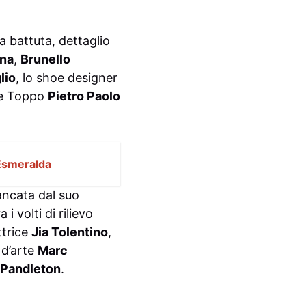
 battuta, dettaglio
ana
,
Brunello
lio
, lo shoe designer
a e Toppo
Pietro Paolo
 Esmeralda
iancata dal suo
ra i volti di rilievo
ittrice
Jia Tolentino
,
 d’arte
Marc
Pandleton
.