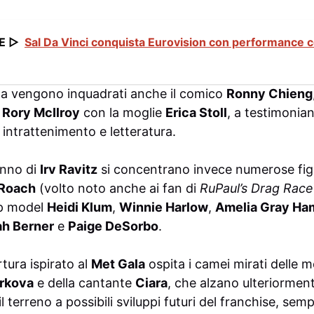
E ▷
Sal Da Vinci conquista Eurovision con performance 
za vengono inquadrati anche il comico
Ronny Chieng
a
Rory McIlroy
con la moglie
Erica Stoll
, a testimonian
intrattenimento e letteratura.
anno di
Irv Ravitz
si concentrano invece numerose fig
Roach
(volto noto anche ai fan di
RuPaul’s Drag Race
op model
Heidi Klum
,
Winnie Harlow
,
Amelia Gray Ha
h Berner
e
Paige DeSorbo
.
rtura ispirato al
Met Gala
ospita i camei mirati delle 
urkova
e della cantante
Ciara
, che alzano ulteriorment
l terreno a possibili sviluppi futuri del franchise, semp