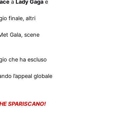
sace
a
Lady Gaga
e
o finale, altri
 Met Gala, scene
gio che ha escluso
ando l’appeal globale
CHE SPARISCANO!