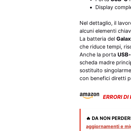
Display comple
Nel dettaglio, il la
alcuni elementi chiav
La batteria del
Galax
che riduce tempi, ri
Anche la porta
USB
scheda madre princip
sostituito singolarme
con benefici diretti p
ERRORI DI
🔥 DA NON PERDER
aggiornamenti e mig