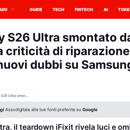
ADV
GUIDE
TECH
FINTECH
AI
TOKE
y S26 Ultra smontato da 
 criticità di riparazione
nuovi dubbi su Samsun
Galaxy S26 Ultra smontato da iFixit evidenzia criticità di riparazione e solleva nuovi dubbi su Samsung
gi
Assodigitale alle tue fonti preferite su
Google
a, il teardown iFixit rivela luci e om