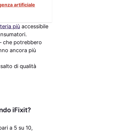
enza artificiale
teria più
accessibile
onsumatori.
e – che potrebbero
nno ancora più
alto di qualità
ndo iFixit?
ari a 5 su 10,