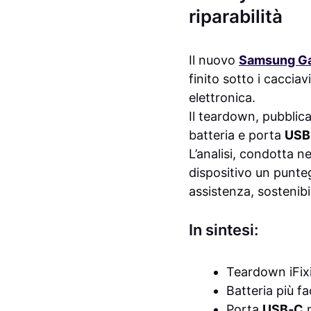
riparabilità
Il nuovo
Samsung Ga
finito sotto i cacciavi
elettronica.
Il teardown, pubblic
batteria e porta
USB
L’analisi, condotta ne
dispositivo un punteg
assistenza, sostenibi
In sintesi:
Teardown iFix
Batteria più fa
Porta
USB‑C
m