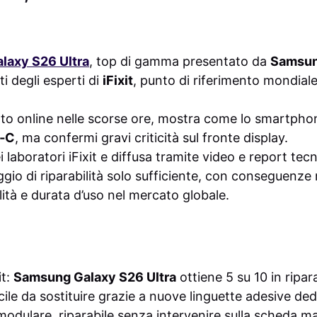
laxy S26 Ultra
, top di gamma presentato da
Samsu
ti degli esperti di
iFixit
, punto di riferimento mondiale
ato online nelle scorse ore, mostra come lo smartphon
‑C
, ma confermi gravi criticità sul fronte display.
i laboratori iFixit e diffusa tramite video e report tec
gio di riparabilità solo sufficiente, con conseguenze r
lità e durata d’uso nel mercato globale.
it:
Samsung Galaxy S26 Ultra
ottiene 5 su 10 in ripara
cile da sostituire grazie a nuove linguette adesive ded
odulare, riparabile senza intervenire sulla scheda m