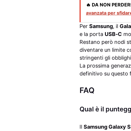
🔥 DA NON PERDER
avanzata per sfidare
Per
Samsung
, il
Gala
e la porta
USB‑C
mod
Restano però nodi stru
diventare un limite
stringenti gli obbligh
La prossima generazio
definitivo su questo 
FAQ
Qual è il puntegg
Il
Samsung Galaxy S