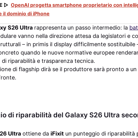
E ▷
OpenAI progetta smartphone proprietario con intellig
 il dominio di iPhone
xy S26 Ultra
rappresenta un passo intermedio: la
bat
ulare vanno nella direzione attesa da legislatori e c
tturali – in primis il display difficilmente sostituibil
 concreto quando le nuove normative europee rendera
i di riparabilità e trasparenza tecnica.
ne di flagship dirà se il produttore sarà pronto a un s
fronte.
io di riparabilità del Galaxy S26 Ultra seco
26 Ultra
ottiene da
iFixit
un punteggio di riparabilità p