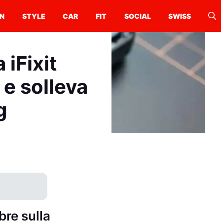
N
STYLE
CAR
FIT
SOCIAL
SWISS
iFixit
 e solleva
g
bre sulla