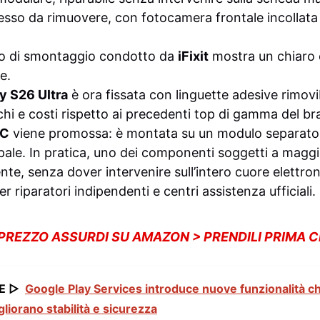
sso da rimuovere, con fotocamera frontale incollata 
voro di smontaggio condotto da
iFixit
mostra un chiaro 
e.
y S26 Ultra
è ora fissata con linguette adesive rimovib
schi e costi rispetto ai precedenti top di gamma del b
‑C
viene promossa: è montata su un modulo separato, 
ale. In pratica, uno dei componenti soggetti a magg
nte, senza dover intervenire sull’intero cuore elettron
er riparatori indipendenti e centri assistenza ufficiali.
 PREZZO ASSURDI SU AMAZON > PRENDILI PRIMA 
E ▷
Google Play Services introduce nuove funzionalità chi
liorano stabilità e sicurezza