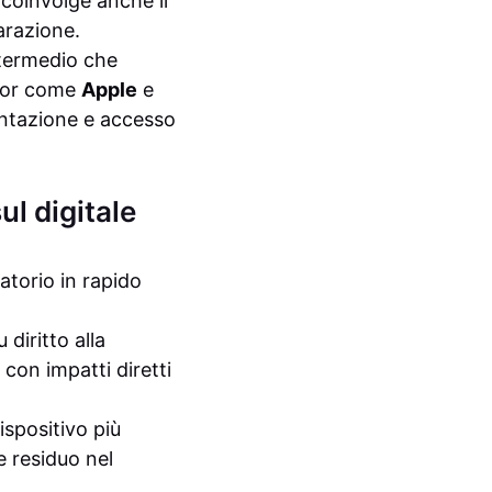
o coinvolge anche il
arazione.
ntermedio che
itor come
Apple
e
entazione e accesso
ul digitale
atorio in rapido
diritto alla
 con impatti diretti
ispositivo più
e residuo nel