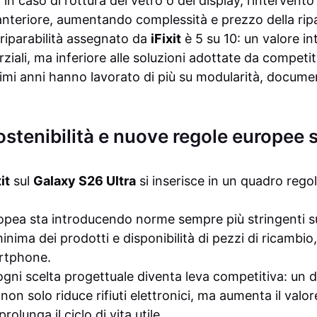
 in caso di rottura del vetro o del display, l’intervent
nteriore, aumentando complessità e prezzo della rip
i riparabilità assegnato da
iFixit
è 5 su 10: un valore i
rziali, ma inferiore alle soluzioni adottate da compet
ltimi anni hanno lavorato di più su modularità, docum
sostenibilità e nuove regole europee s
it
sul
Galaxy S26 Ultra
si inserisce in un quadro regol
ea sta introducendo norme sempre più stringenti su 
inima dei prodotti e disponibilità di pezzi di ricambio,
artphone.
gni scelta progettuale diventa leva competitiva: un d
non solo riduce rifiuti elettronici, ma aumenta il valor
rolunga il ciclo di vita utile.