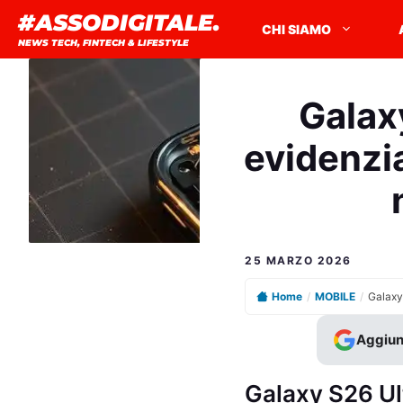
Vai
#ASSODIGITALE.
CHI SIAMO
al
NEWS TECH, FINTECH & LIFESTYLE
contenuto
Galax
evidenzia
25 MARZO 2026
Home
/
MOBILE
/
Aggiun
Galaxy S26 Ultr