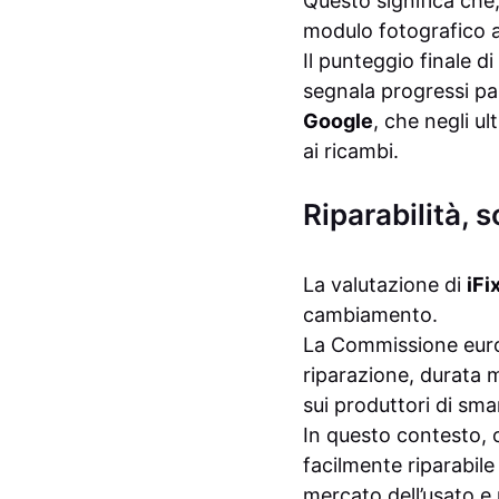
Questo significa che,
modulo fotografico a
Il punteggio finale d
segnala progressi pa
Google
, che negli u
ai ricambi.
Riparabilità, 
La valutazione di
iFix
cambiamento.
La Commissione europ
riparazione, durata m
sui produttori di sm
In questo contesto, o
facilmente riparabile 
mercato dell’usato e p