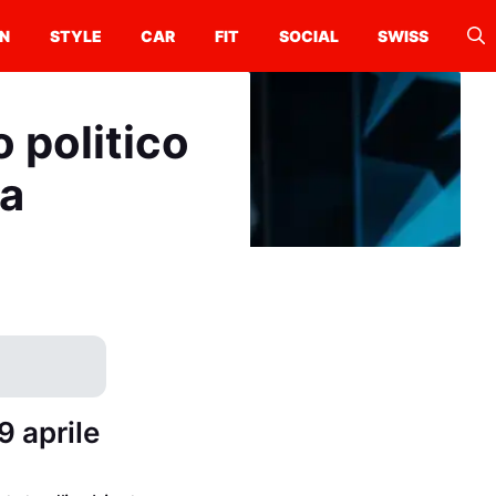
N
STYLE
CAR
FIT
SOCIAL
SWISS
o politico
ia
9 aprile