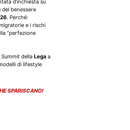
tata d’inchiesta su
u
del benessere
026
. Perché:
igratorie e i rischi
lla “perfezione
n Summit
della
Lega
a
delli di lifestyle
CHE SPARISCANO!