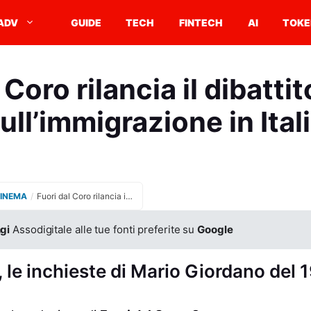
ADV
GUIDE
TECH
FINTECH
AI
TOKE
 Coro rilancia il dibattit
ull’immigrazione in Ital
CINEMA
/
Fuori dal Coro rilancia il dibattito politico sull’immigrazione in Italia
gi
Assodigitale alle tue fonti preferite su
Google
, le inchieste di Mario Giordano del 1