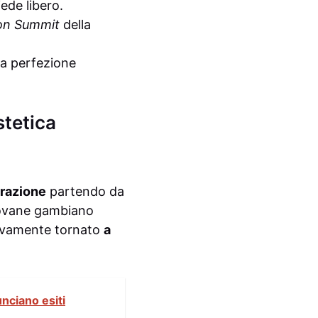
ede libero.
on Summit
della
la perfezione
stetica
razione
partendo da
iovane gambiano
ivamente tornato
a
nciano esiti