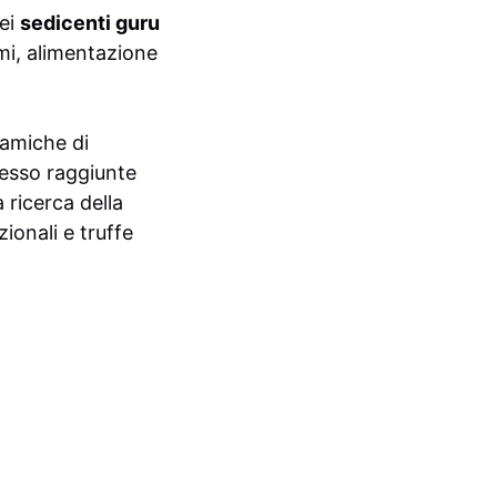
dei
sedicenti guru
emi, alimentazione
namiche di
pesso raggiunte
 ricerca della
ionali e truffe