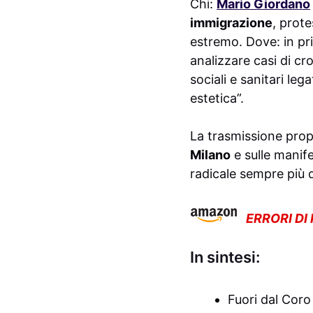
Chi:
Mario Giordano
immigrazione
, prote
estremo. Dove: in pr
analizzare casi di cro
sociali e sanitari le
estetica”.
La trasmissione prop
Milano
e sulle manife
radicale sempre più di
ERRORI DI
In sintesi:
Fuori dal Coro