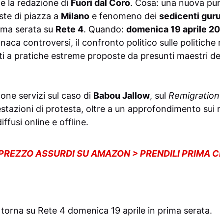
e la redazione di
Fuori dal Coro
. Cosa: una nuova pun
ste di piazza a
Milano
e fenomeno dei
sedicenti gur
ima serata su
Rete 4
. Quando:
domenica 19 aprile 2
naca controversi, il confronto politico sulle politiche m
gati a pratiche estreme proposte da presunti maestri de
one servizi sul caso di
Babou Jallow
, sul
Remigratio
stazioni di protesta, oltre a un approfondimento sui mo
ffusi online e offline.
 PREZZO ASSURDI SU AMAZON > PRENDILI PRIMA 
 torna su Rete 4 domenica 19 aprile in prima serata.