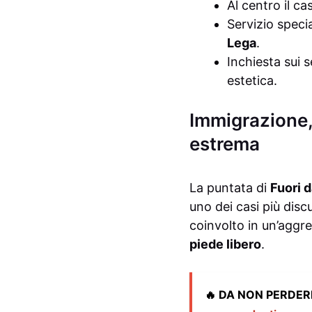
Al centro il c
Servizio speci
Lega
.
Inchiesta sui 
estetica.
Immigrazione, 
estrema
La puntata di
Fuori 
uno dei casi più disc
coinvolto in un’aggre
piede libero
.
🔥 DA NON PERDER