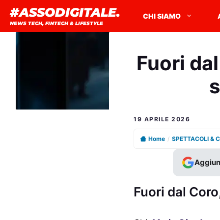
Vai
#ASSODIGITALE.
CHI SIAMO
al
NEWS TECH, FINTECH & LIFESTYLE
contenuto
Fuori dal
s
19 APRILE 2026
Home
/
SPETTACOLI & 
Aggiun
Fuori dal Coro