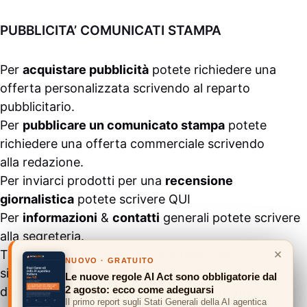
PUBBLICITA’ COMUNICATI STAMPA
Per
acquistare pubblicità
potete richiedere una
offerta personalizzata scrivendo al
reparto
pubblicitario
.
Per
pubblicare un comunicato stampa
potete
richiedere una offerta commerciale scrivendo
alla
redazione
.
Per inviarci prodotti per una
recensione
giornalistica
potete scrivere
QUI
Per
informazioni
&
contatti
generali potete scrivere
alla
segreteria
.
×
Tutti i contenuti pubblicati all’interno del
NUOVO · GRATUITO
sito
#ASSODIGITALE.
“Copyright 2024” non sono
Le nuove regole AI Act sono obbligatorie dal
2 agosto: ecco come adeguarsi
duplicabili e/o riproducibili in nessuna forma,
Il primo report sugli Stati Generali della AI agentica