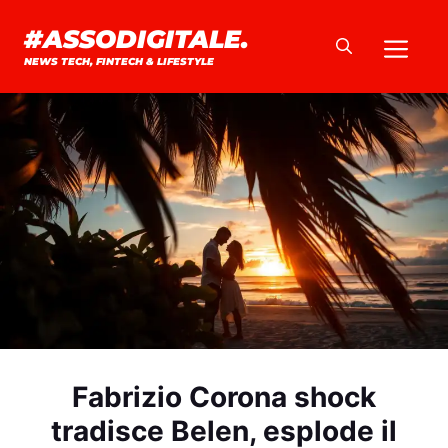
Vai
#ASSODIGITALE.
Me
al
NEWS TECH, FINTECH & LIFESTYLE
contenuto
Fabrizio Corona shock
tradisce Belen, esplode il