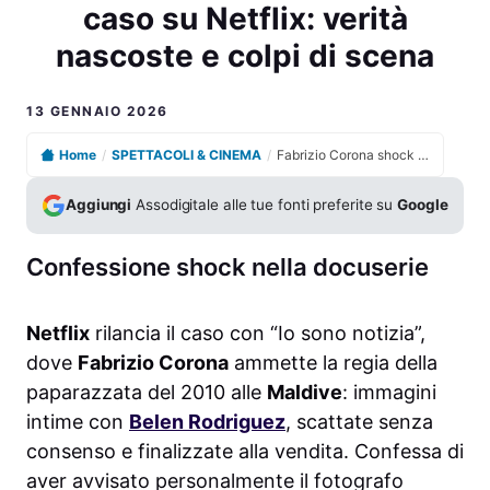
caso su Netflix: verità
nascoste e colpi di scena
13 GENNAIO 2026
Home
/
SPETTACOLI & CINEMA
/
Fabrizio Corona shock tradisce Belen, esplode il caso su Netflix: verità nascoste e colpi di scena
Aggiungi
Assodigitale alle tue fonti preferite su
Google
Confessione shock nella docuserie
Netflix
rilancia il caso con “Io sono notizia”,
dove
Fabrizio Corona
ammette la regia della
paparazzata del 2010 alle
Maldive
: immagini
intime con
Belen Rodriguez
, scattate senza
consenso e finalizzate alla vendita. Confessa di
aver avvisato personalmente il fotografo