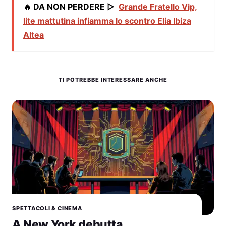
🔥 DA NON PERDERE ▷
Grande Fratello Vip,
lite mattutina infiamma lo scontro Elia Ibiza
Altea
TI POTREBBE INTERESSARE ANCHE
SPETTACOLI & CINEMA
A New York debutta