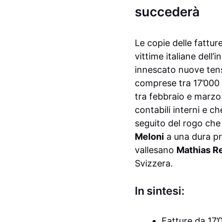
succederà
Le copie delle fattu
vittime italiane dell
innescato nuove tens
comprese tra 17’000 e
tra febbraio e marzo
contabili interni e c
seguito del rogo che 
Meloni
a una dura pre
vallesano
Mathias R
Svizzera.
In sintesi:
Fatture da 17’0