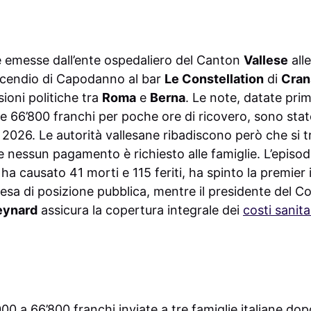
re emesse dall’ente ospedaliero del Canton
Vallese
alle
’incendio di Capodanno al bar
Le Constellation
di
Cran
ioni politiche tra
Roma
e
Berna
. Le note, datate pri
 66’800 franchi per poche ore di ricovero, sono state 
 2026. Le autorità vallesane ribadiscono però che si 
he nessun pagamento è richiesto alle famiglie. L’episo
ha causato 41 morti e 115 feriti, ha spinto la premier 
sa di posizione pubblica, mentre il presidente del Co
eynard
assicura la copertura integrale dei
costi sanita
00 a 66’800 franchi inviate a tre famiglie italiane dop