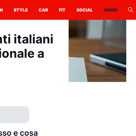
N
STYLE
CAR
FIT
SOCIAL
SWISS
i italiani
ionale a
esso e cosa