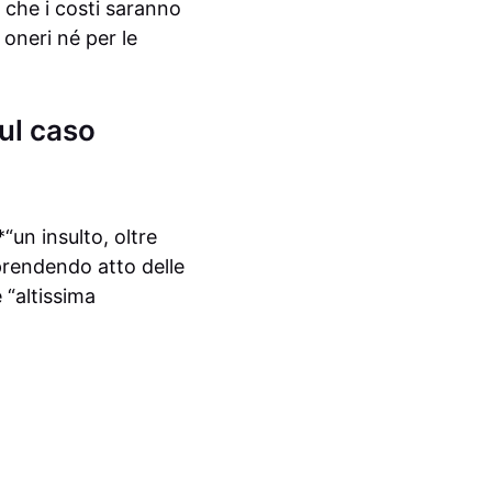
 che i costi saranno
oneri né per le
sul caso
*“un insulto, oltre
prendendo atto delle
“altissima