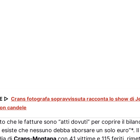
E ▷
Crans fotografa sopravvissuta racconta lo show di Jes
con candele
o che le fatture sono “atti dovuti” per coprire il bilan
esiste che nessuno debba sborsare un solo euro”*. Il 
dia di
Crans-Montana
con 41 vittime e 115 feriti, rimet