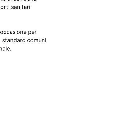
rti sanitari
’occasione per
ino standard comuni
nale.