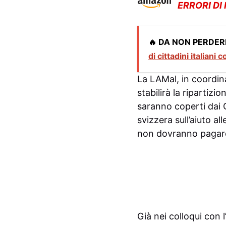
ERRORI DI
🔥 DA NON PERDER
di cittadini italiani c
La LAMal, in coordin
stabilirà la ripartizi
saranno coperti dai Co
svizzera sull’aiuto al
non dovranno pagare
Già nei colloqui con 