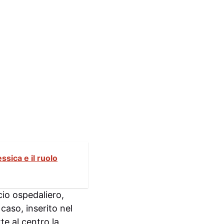
sica e il ruolo
cio ospedaliero,
caso, inserito nel
te al centro la