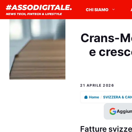
Vai
#ASSODIGITALE.
CHI SIAMO
al
NEWS TECH, FINTECH & LIFESTYLE
contenuto
Crans-Mon
e cresc
21 APRILE 2026
Home
/
SVIZZERA & CA
Aggiun
Fatture svizze