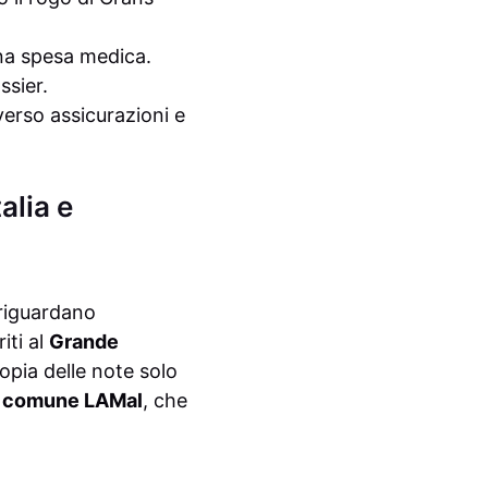
na spesa medica.
ssier.
erso assicurazioni e
alia e
e riguardano
iti al
Grande
opia delle note solo
e comune LAMal
, che