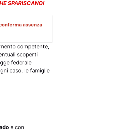
CHE SPARISCANO!
go conferma assenza
egamento competente,
ventuali scoperti
Legge federale
ogni caso, le famiglie
nado
e con