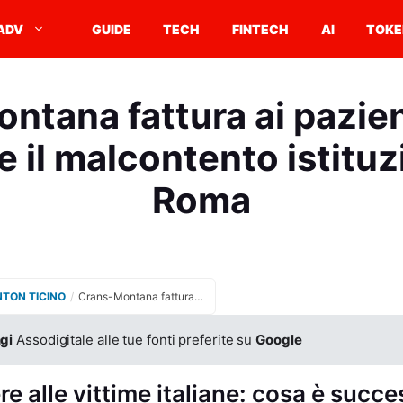
ADV
GUIDE
TECH
FINTECH
AI
TOKE
tana fattura ai pazient
e il malcontento istituz
Roma
NTON TICINO
/
Crans-Montana fattura ai pazienti italiani e cresce il malcontento istituzionale a Roma
gi
Assodigitale alle tue fonti preferite su
Google
re alle vittime italiane: cosa è succ