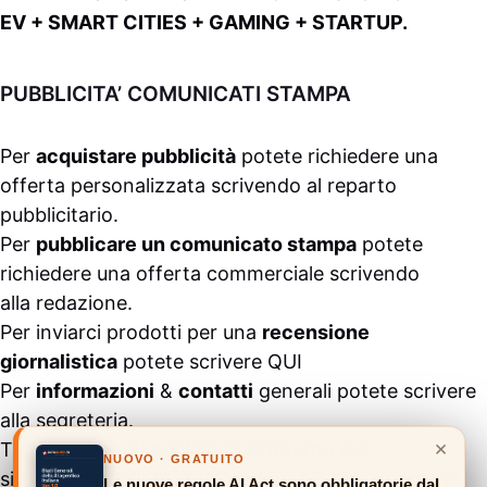
EV + SMART CITIES + GAMING + STARTUP.
PUBBLICITA’ COMUNICATI STAMPA
Per
acquistare pubblicità
potete richiedere una
offerta personalizzata scrivendo al
reparto
pubblicitario
.
Per
pubblicare un comunicato stampa
potete
richiedere una offerta commerciale scrivendo
alla
redazione
.
Per inviarci prodotti per una
recensione
giornalistica
potete scrivere
QUI
Per
informazioni
&
contatti
generali potete scrivere
alla
segreteria
.
×
Tutti i contenuti pubblicati all’interno del
NUOVO · GRATUITO
sito
#ASSODIGITALE.
“Copyright 2024” non sono
Le nuove regole AI Act sono obbligatorie dal