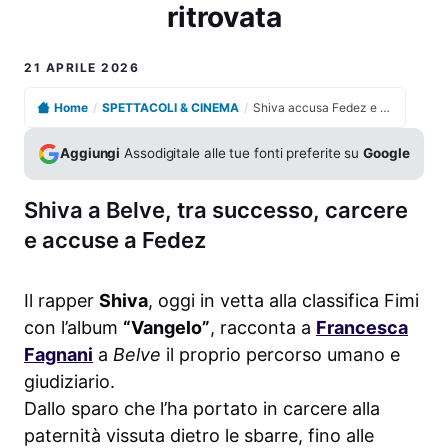
ritrovata
21 APRILE 2026
Home
/
SPETTACOLI & CINEMA
/
Shiva accusa Fedez e solleva dubbi sulla pistola mai ritrovata
Aggiungi
Assodigitale alle tue fonti preferite su
Google
Shiva a Belve, tra successo, carcere
e accuse a Fedez
Il rapper
Shiva
, oggi in vetta alla classifica Fimi
con l’album
“Vangelo”
, racconta a
Francesca
Fagnani
a
Belve
il proprio percorso umano e
giudiziario.
Dallo sparo che l’ha portato in carcere alla
paternità vissuta dietro le sbarre, fino alle