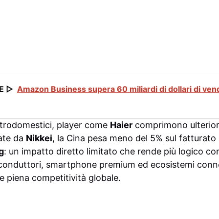
E ▷
Amazon Business supera 60 miliardi di dollari di vend
ettrodomestici, player come
Haier
comprimono ulterior
tate da
Nikkei
, la Cina pesa meno del 5% sul fatturato d
g
: un impatto diretto limitato che rende più logico c
iconduttori, smartphone premium ed ecosistemi conne
 piena competitività globale.