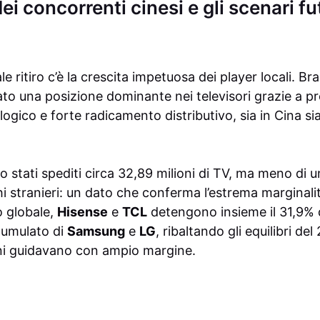
ei concorrenti cinesi e gli scenari fu
ale ritiro c’è la crescita impetuosa dei player locali. 
o una posizione dominante nei televisori grazie a pre
gico e forte radicamento distributivo, sia in Cina sia
 stati spediti circa 32,89 milioni di TV, ma meno di u
i stranieri: un dato che conferma l’estrema marginali
lo globale,
Hisense
e
TCL
detengono insieme il 31,9% 
cumulato di
Samsung
e
LG
, ribaltando gli equilibri de
ni guidavano con ampio margine.