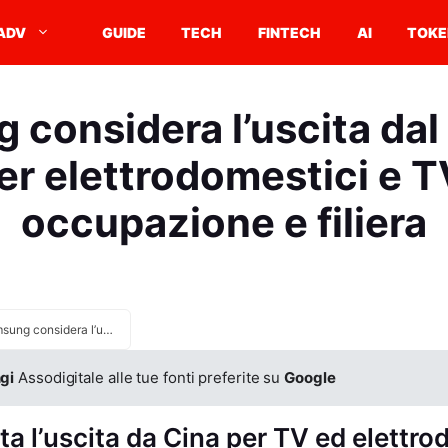
ADV
GUIDE
TECH
FINTECH
AI
TOKE
 considera l’uscita dal
er elettrodomestici e TV
occupazione e filiera
Samsung considera l’uscita dal mercato cinese per elettrodomestici e TV, rischio occupazione e filiera
gi
Assodigitale alle tue fonti preferite su
Google
a l’uscita da Cina per TV ed elettro