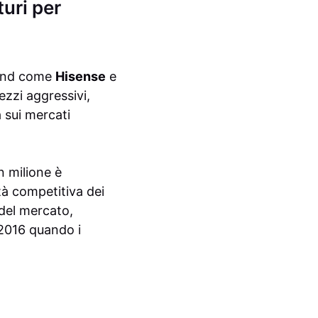
turi per
Brand come
Hisense
e
zzi aggressivi,
 sui mercati
n milione è
tà competitiva dei
del mercato,
l 2016 quando i