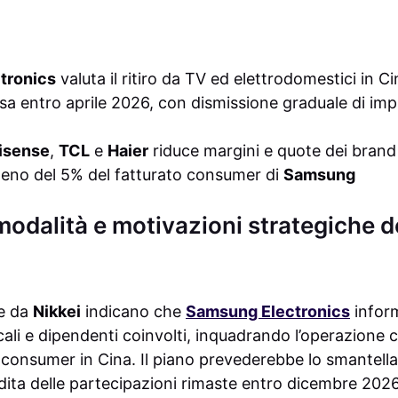
tronics
valuta il ritiro da TV ed elettrodomestici in C
sa entro aprile 2026, con dismissione graduale di impi
isense
,
TCL
e
Haier
riduce margini e quote dei brand 
meno del 5% del fatturato consumer di
Samsung
odalità e motivazioni strategiche de
te da
Nikkei
indicano che
Samsung Electronics
infor
li e dipendenti coinvolti, inquadrando l’operazione 
 consumer in Cina. Il piano prevederebbe lo smantel
endita delle partecipazioni rimaste entro dicembre 2026