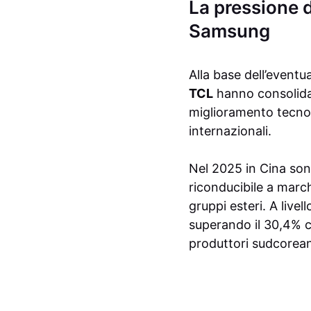
La pressione d
Samsung
Alla base dell’eventu
TCL
hanno consolidat
miglioramento tecnolo
internazionali.
Nel 2025 in Cina sono
riconducibile a march
gruppi esteri. A livel
superando il 30,4% 
produttori sudcorea