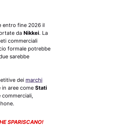
entro fine 2026 il
portate da
Nikkei
. La
reti commerciali
ncio formale potrebbe
idue sarebbe
etitive dei
marchi
ie in aree come
Stati
e commerciali,
phone.
CHE SPARISCANO!