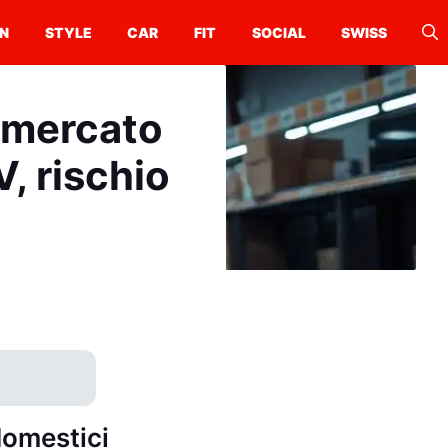
N
STYLE
CAR
FIT
SOCIAL
SWISS
 mercato
, rischio
domestici