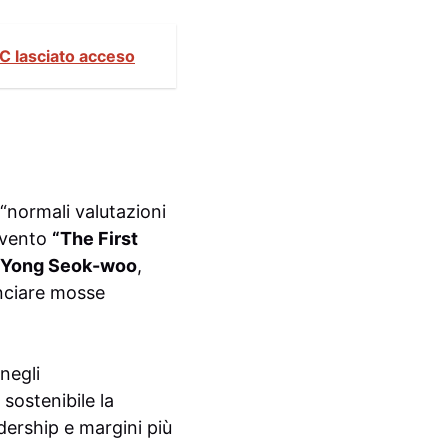
C lasciato acceso
 “normali valutazioni
’evento
“The First
Yong Seok-woo
,
unciare mosse
negli
ostenibile la
dership e margini più