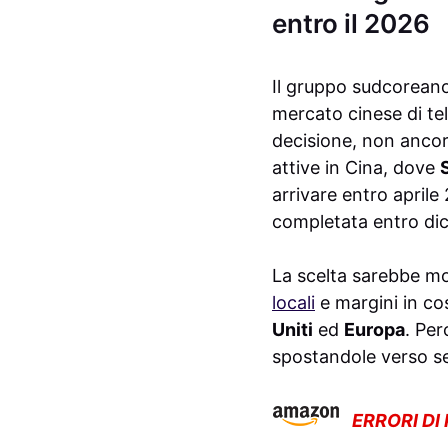
entro il 2026
Il gruppo sudcorean
mercato cinese di te
decisione, non ancora
attive in Cina, dove
arrivare entro april
completata entro di
La scelta sarebbe mo
locali
e margini in co
Uniti
ed
Europa
. Per
spostandole verso s
ERRORI DI