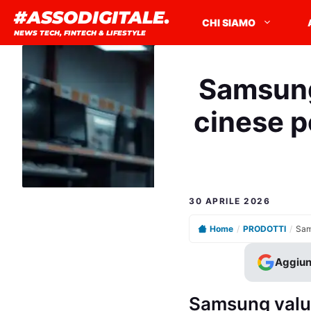
Vai
#ASSODIGITALE.
CHI SIAMO
al
NEWS TECH, FINTECH & LIFESTYLE
contenuto
Samsung
cinese p
30 APRILE 2026
Home
/
PRODOTTI
/
Aggiun
Samsung valut