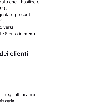
to che il basilico è
tra.
egnalato presunti
i”.
diversi
te 8 euro in menu,
ei clienti
, negli ultimi anni,
pizzerie.