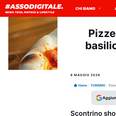
Vai
#ASSODIGITALE.
CHI SIAMO
al
NEWS TECH, FINTECH & LIFESTYLE
contenuto
Pizze
basili
8 MAGGIO 2026
Home
/
TURISMO
/
Aggiun
Scontrino shoc