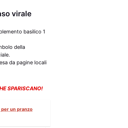
so virale
plemento basilico 1
mbolo della
iale.
resa da pagine locali
CHE SPARISCANO!
i per un pranzo