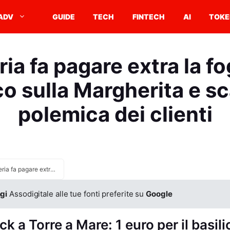
ADV
GUIDE
TECH
FINTECH
AI
TOKE
ria fa pagare extra la fog
co sulla Margherita e sc
polemica dei clienti
Pizzeria fa pagare extra la foglia di basilico sulla Margherita e scatta la polemica dei clienti
gi
Assodigitale alle tue fonti preferite su
Google
k a Torre a Mare: 1 euro per il basili