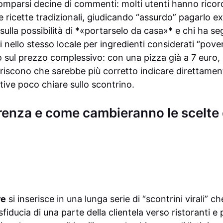
omparsi decine di commenti: molti utenti hanno ricorda
e ricette tradizionali, giudicando “assurdo” pagarlo ex
 sulla possibilità di *«portarselo da casa»* e chi ha s
nello stesso locale per ingredienti considerati “pover
 sul prezzo complessivo: con una pizza già a 7 euro, 
iscono che sarebbe più corretto indicare direttamen
tive poco chiare sullo scontrino.
renza e come cambieranno le scelte d
re
si inserisce in una lunga serie di “scontrini virali” che
fiducia di una parte della clientela verso ristoranti e 