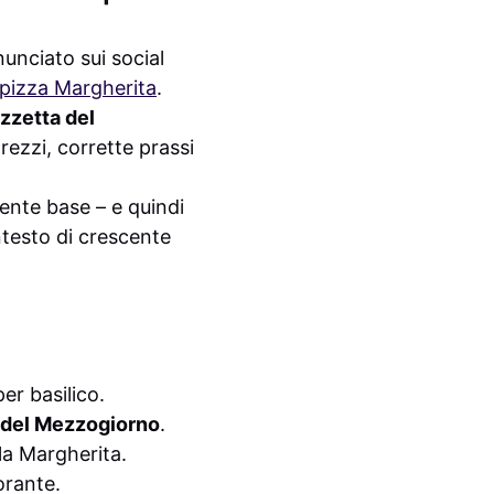
nunciato sui social
pizza Margherita
.
zzetta del
rezzi, corrette prassi
iente base – e quindi
ntesto di crescente
er basilico.
 del Mezzogiorno
.
la Margherita.
torante.