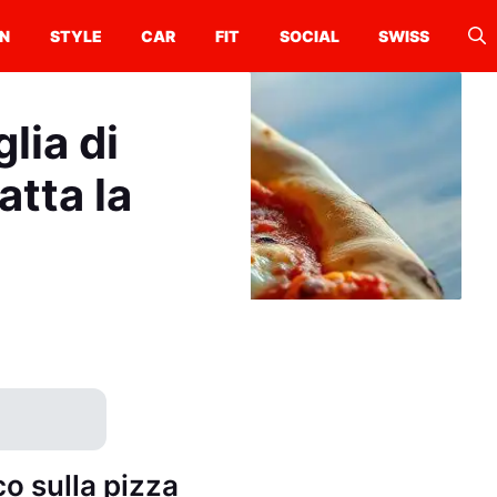
N
STYLE
CAR
FIT
SOCIAL
SWISS
lia di
atta la
co sulla pizza