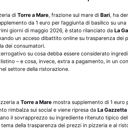
zeria di
Torre a Mare
, frazione sul mare di
Bari
, ha de
pplemento da 1 euro per l’aggiunta di basilico su una
rimi giorni di maggio 2026, è stato rilanciato da
La Ga
nando un acceso dibattito online su trasparenza dei p
ela dei consumatori.
interrogativo su cosa debba essere considerato ingred
 listino – e cosa, invece, extra a pagamento, in un co
nel settore della ristorazione.
izzeria a
Torre a Mare
mostra supplemento di 1 euro p
nto rimbalza sui social e viene ripresa da
La Gazzetta
ano il sovrapprezzo su ingrediente ritenuto tipico del
il tema della trasparenza dei prezzi in pizzeria e al ris