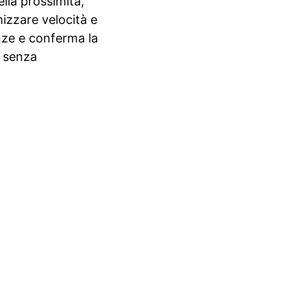
ella prossimità,
mizzare velocità e
nanze e conferma la
p senza