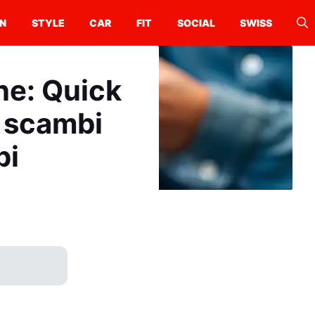
N
STYLE
CAR
FIT
SOCIAL
SWISS
one: Quick
i scambi
pi