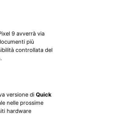
Pixel 9 avverrà via
documenti più
bilità controllata del
.
va versione di
Quick
ale nelle prossime
siti hardware