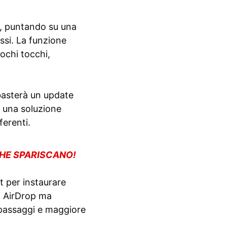
10, puntando su una
ssi. La funzione
ochi tocchi,
 basterà un update
e una soluzione
ferenti.
CHE SPARISCANO!
t per instaurare
di AirDrop ma
o passaggi e maggiore