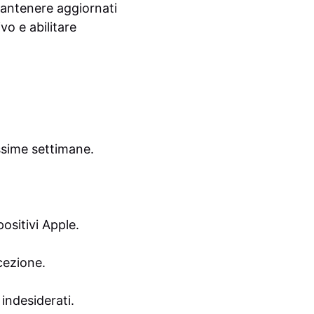
e mantenere aggiornati
ivo e abilitare
ssime settimane.
ositivi Apple.
icezione.
 indesiderati.