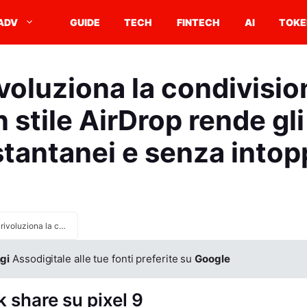
ADV
GUIDE
TECH
FINTECH
AI
TOKE
ivoluziona la condivisi
n stile AirDrop rende gl
stantanei e senza intop
Pixel 9 rivoluziona la condivisione: Quick Share in stile AirDrop rende gli scambi istantanei e senza intoppi
gi
Assodigitale alle tue fonti preferite su
Google
k share su pixel 9