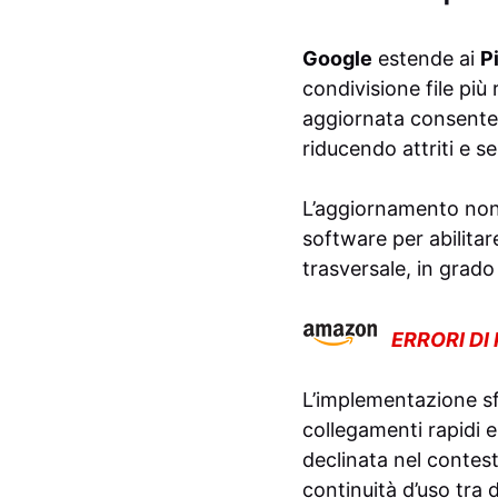
Google
estende ai
P
condivisione file pi
aggiornata consente l
riducendo attriti e s
L’aggiornamento non
software per abilitar
trasversale, in grado
ERRORI DI
L’implementazione sf
collegamenti rapidi e
declinata nel contes
continuità d’uso tra d