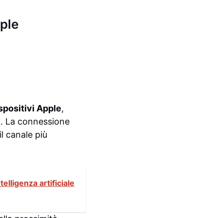
pple
spositivi Apple
,
i. La connessione
l canale più
elligenza artificiale