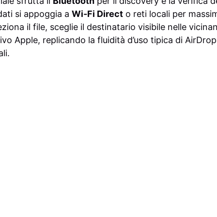
ale sfrutta il
Bluetooth
per il discovery e la verifica d
dati si appoggia a
Wi‑Fi Direct
o reti locali per massi
eziona il file, sceglie il destinatario visibile nelle vici
ivo Apple, replicando la fluidità d’uso tipica di AirDro
li.