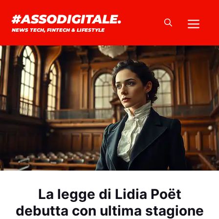
Vai
#ASSODIGITALE.
Me
al
NEWS TECH, FINTECH & LIFESTYLE
contenuto
La legge di Lidia Poët
debutta con ultima stagione