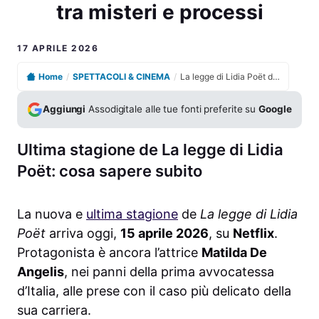
tra misteri e processi
17 APRILE 2026
Home
/
SPETTACOLI & CINEMA
/
La legge di Lidia Poët debutta con ultima stagione tra misteri e processi
Aggiungi
Assodigitale alle tue fonti preferite su
Google
Ultima stagione de La legge di Lidia
Poët: cosa sapere subito
La nuova e
ultima stagione
de
La legge di Lidia
Poët
arriva oggi,
15 aprile 2026
, su
Netflix
.
Protagonista è ancora l’attrice
Matilda De
Angelis
, nei panni della prima avvocatessa
d’Italia, alle prese con il caso più delicato della
sua carriera.