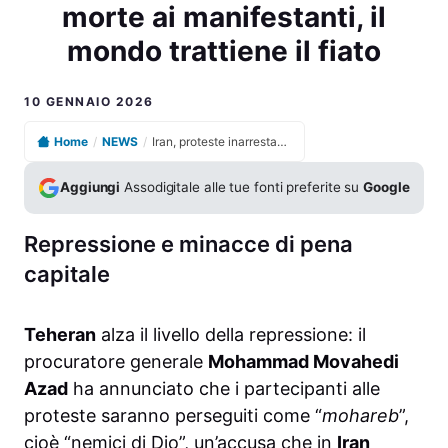
morte ai manifestanti, il
mondo trattiene il fiato
10 GENNAIO 2026
Home
/
NEWS
/
Iran, proteste inarrestabili: il regime minaccia la pena di morte ai manifestanti, il mondo trattiene il fiato
Aggiungi
Assodigitale alle tue fonti preferite su
Google
Repressione e minacce di pena
capitale
Teheran
alza il livello della repressione: il
procuratore generale
Mohammad Movahedi
Azad
ha annunciato che i partecipanti alle
proteste saranno perseguiti come “
mohareb
”,
cioè “nemici di Dio”, un’accusa che in
Iran