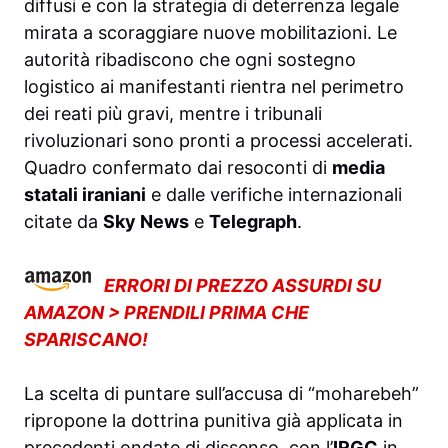
diffusi e con la strategia di deterrenza legale
mirata a scoraggiare nuove mobilitazioni. Le
autorità ribadiscono che ogni sostegno
logistico ai manifestanti rientra nel perimetro
dei reati più gravi, mentre i tribunali
rivoluzionari sono pronti a processi accelerati.
Quadro confermato dai resoconti di
media
statali iraniani
e dalle verifiche internazionali
citate da
Sky News
e
Telegraph
.
ERRORI DI PREZZO ASSURDI SU
AMAZON > PRENDILI PRIMA CHE
SPARISCANO!
La scelta di puntare sull’accusa di “moharebeh”
ripropone la dottrina punitiva già applicata in
precedenti ondate di dissenso, con l’
IRGC
in