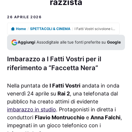
razzista
26 APRILE 2026
Home
/
SPETTACOLI & CINEMA
/
I Fatti Vostri scivolone in diretta su frase giudicata razzista
Aggiungi
Assodigitale alle tue fonti preferite su
Google
Imbarazzo a I Fatti Vostri per il
riferimento a “Faccetta Nera”
Nella puntata de
I Fatti Vostri
andata in onda
venerdì 24 aprile su
Rai 2
, una telefonata dal
pubblico ha creato attimi di evidente
imbarazzo in studio
. Protagonisti in diretta i
conduttori
Flavio Montrucchio
e
Anna Falchi
,
impegnati in un gioco telefonico con i