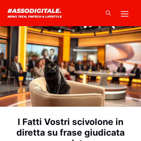
Vai
Me
#ASSODIGITALE.
al
NEWS TECH, FINTECH & LIFESTYLE
contenuto
I Fatti Vostri scivolone in
diretta su frase giudicata