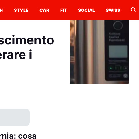
N
STYLE
CAR
FIT
SOCIAL
SWISS
oscimento
rare i
rnia: cosa