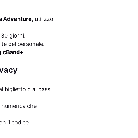
ia Adventure
, utilizzo
 30 giorni.
rte del personale.
icBand+
.
ivacy
l biglietto o al pass
a numerica che
on il codice