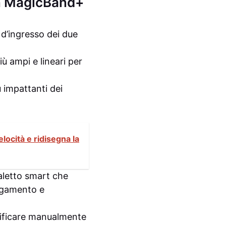
on MagicBand+
 d’ingresso dei due
ù ampi e lineari per
ù impattanti dei
locità e ridisegna la
ialetto smart che
agamento e
erificare manualmente