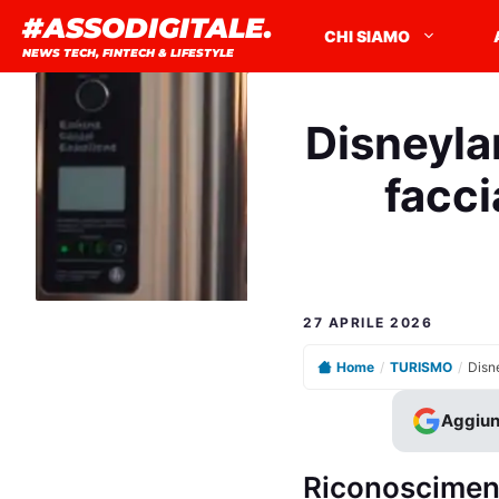
Vai
#ASSODIGITALE.
CHI SIAMO
al
NEWS TECH, FINTECH & LIFESTYLE
contenuto
Disneyla
facci
27 APRILE 2026
Home
/
TURISMO
/
Aggiun
Riconoscimento