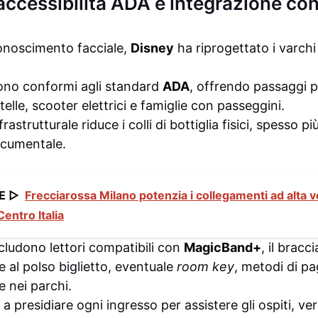
 accessibilità ADA e integrazione c
conoscimento facciale,
Disney
ha riprogettato i varchi
sono conformi agli standard
ADA
, offrendo passaggi pi
telle, scooter elettrici e famiglie con passeggini.
astrutturale riduce i colli di bottiglia fisici, spesso pi
ocumentale.
E ▷
Frecciarossa Milano potenzia i collegamenti ad alta ve
Centro Italia
ncludono lettori compatibili con
MagicBand+
, il bracc
 al polso biglietto, eventuale
room key
, metodi di p
e nei parchi.
 a presidiare ogni ingresso per assistere gli ospiti, v