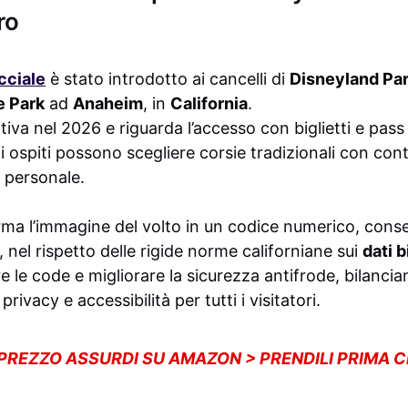
ro
cciale
è stato introdotto ai cancelli di
Disneyland Pa
e Park
ad
Anaheim
, in
California
.
iva nel 2026 e riguarda l’accesso con biglietti e pass d
gli ospiti possono scegliere corsie tradizionali con con
l personale.
rma l’immagine del volto in un codice numerico, cons
 nel rispetto delle rigide norme californiane sui
dati 
e le code e migliorare la sicurezza antifrode, bilancia
privacy e accessibilità per tutti i visitatori.
 PREZZO ASSURDI SU AMAZON > PRENDILI PRIMA 