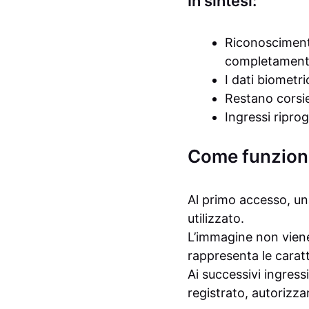
In sintesi:
Riconoscimento
completamente
I dati biometri
Restano corsie
Ingressi ripro
Come funziona 
Al primo accesso, una
utilizzato.
L’immagine non vien
rappresenta le caratt
Ai successivi ingressi
registrato, autorizz