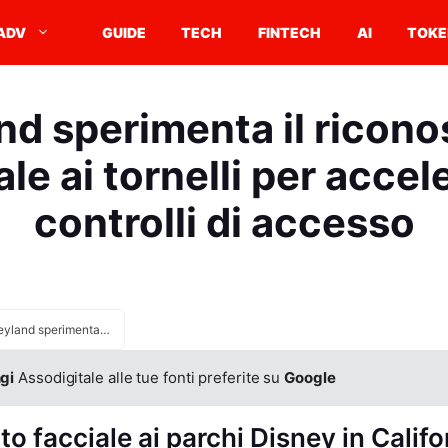
ADV
GUIDE
TECH
FINTECH
AI
TOKE
nd sperimenta il ricon
ale ai tornelli per accele
controlli di accesso
Disneyland sperimenta il riconoscimento facciale ai tornelli per accelerare i controlli di accesso
gi
Assodigitale alle tue fonti preferite su
Google
 facciale ai parchi Disney in Califo