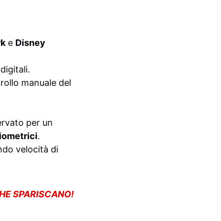
rk
e
Disney
igitali.
trollo manuale del
ervato per un
biometrici
.
ndo velocità di
CHE SPARISCANO!