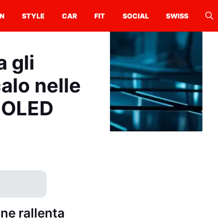
N
STYLE
CAR
FIT
SOCIAL
SWISS
 gli
alo nelle
i OLED
ne rallenta