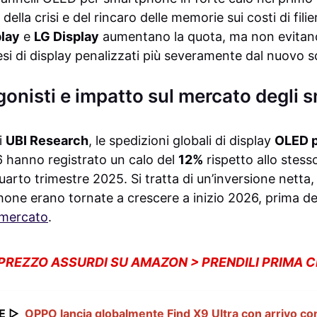
 della crisi e del rincaro delle memorie sui costi di filie
lay
e
LG Display
aumentano la quota, ma non evitano 
esi di display penalizzati più severamente dal nuovo s
gonisti e impatto sul mercato degli
i
UBI Research
, le spedizioni globali di display
OLED p
 hanno registrato un calo del
12%
rispetto allo stess
uarto trimestre 2025. Si tratta di un’inversione netta
hone erano tornate a crescere a inizio 2026, prima de
 mercato
.
 PREZZO ASSURDI SU AMAZON > PRENDILI PRIMA 
E ▷
OPPO lancia globalmente Find X9 Ultra con arrivo c