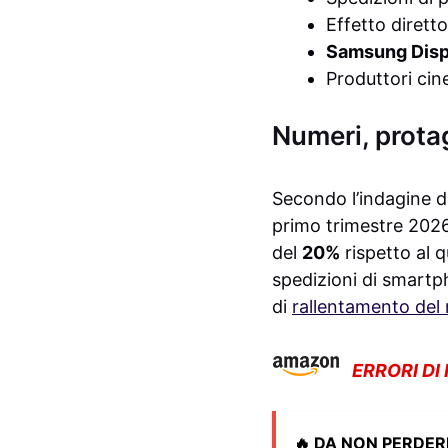
Effetto diretto
Samsung Disp
Produttori cin
Numeri, prota
Secondo l’indagine d
primo trimestre 2026
del
20%
rispetto al q
spedizioni di smartp
di
rallentamento del
ERRORI DI
🔥 DA NON PERDER