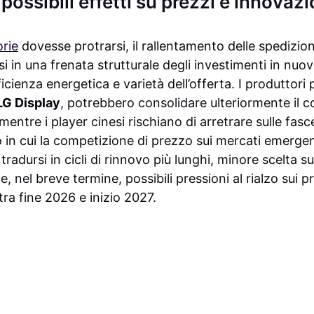
 possibili effetti su prezzi e innovaz
orie
dovesse protrarsi, il rallentamento delle spedizion
 in una frenata strutturale degli investimenti in nuov
ficienza energetica e varietà dell’offerta. I produttori 
LG Display
, potrebbero consolidare ulteriormente il co
ntre i player cinesi rischiano di arretrare sulle fas
in cui la competizione di prezzo sui mercati emergenti
radursi in cicli di rinnovo più lunghi, minore scelta su
, nel breve termine, possibili pressioni al rialzo sui p
ra fine 2026 e inizio 2027.