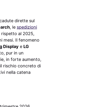
icadute dirette sul
earch
, le
spedizioni
rispetto al 2025,
mi mesi. Il fenomeno
 Display
e
LG
o, pur in un
e, in forte aumento,
il rischio concreto di
ivi nella catena
 trimestre 2026.