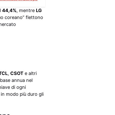
l
44,4%
, mentre
LG
uo coreano” flettono
 mercato
TCL
,
CSOT
e altri
base annua nel
iave di ogni
in modo più duro gli