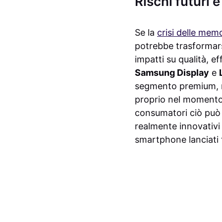
Rischi futuri e
Se la
crisi delle mem
potrebbe trasformarsi
impatti su qualità, ef
Samsung Display
e
segmento premium, me
proprio nel momento 
consumatori ciò può t
realmente innovativi e
smartphone lanciati t