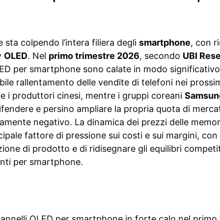
 sta colpendo l’intera filiera degli
smartphone
, con r
y
OLED
. Nel
primo trimestre 2026
, secondo
UBI Res
ED per smartphone sono calate in modo significativo 
ile rallentamento delle vendite di telefoni nei prossi
re i produttori cinesi, mentre i gruppi coreani
Samsung
fendere e persino ampliare la propria quota di mercat
mente negativo. La dinamica dei prezzi delle memori
ipale fattore di pressione sui costi e sui margini, con 
one di prodotto e di ridisegnare gli equilibri competit
nti per smartphone.
pannelli OLED per smartphone in forte calo nel primo