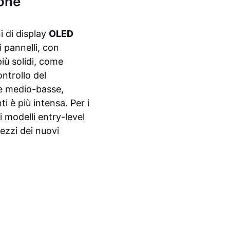
ione
i di display
OLED
i pannelli, con
più solidi, come
ntrollo del
ce medio-basse,
 è più intensa. Per i
i modelli entry-level
rezzi dei nuovi