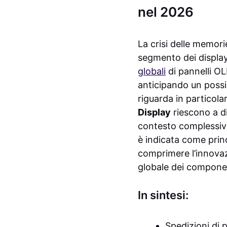
nel 2026
La crisi delle memorie
segmento dei displa
globali
di pannelli OL
anticipando un possib
riguarda in particola
Display
riescono a di
contesto complessiva
è indicata come princ
comprimere l’innovazi
globale dei compone
In sintesi:
Spedizioni di 