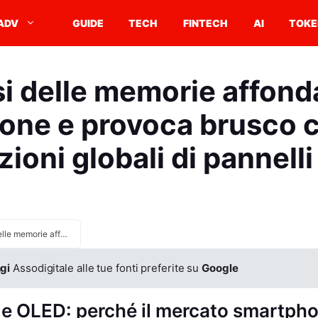
ADV
GUIDE
TECH
FINTECH
AI
TOKE
si delle memorie affonda
ne e provoca brusco c
zioni globali di pannell
Crisi delle memorie affonda gli smartphone e provoca brusco calo nelle spedizioni globali di pannelli OLED
gi
Assodigitale alle tue fonti preferite su
Google
 e OLED: perché il mercato smartpho