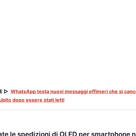
E ▷
WhatsApp testa nuovi messaggi effimeri che si canc
ito dopo essere stati letti
ate le spedizioni di OLED per smartphone 