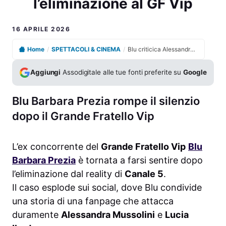
l’eliminazione al GF Vip
16 APRILE 2026
Home
/
SPETTACOLI & CINEMA
/
Blu criticica Alessandra Mussolini e Lucia Ilardo dopo l’eliminazione al GF Vip
Aggiungi
Assodigitale alle tue fonti preferite su
Google
Blu Barbara Prezia rompe il silenzio
dopo il Grande Fratello Vip
L’ex concorrente del
Grande Fratello Vip
Blu
Barbara Prezia
è tornata a farsi sentire dopo
l’eliminazione dal reality di
Canale 5
.
Il caso esplode sui social, dove Blu condivide
una storia di una fanpage che attacca
duramente
Alessandra Mussolini
e
Lucia