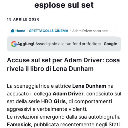
esplose sul set
15 APRILE 2026
Home
/
SPETTACOLI & CINEMA
/
Adam Driver sotto accusa, Lena Dunham rivela tensioni esplose sul set
Aggiungi
Assodigitale alle tue fonti preferite su
Google
Accuse sul set per Adam Driver: cosa
rivela il libro di Lena Dunham
La sceneggiatrice e attrice
Lena Dunham
ha
accusato il collega
Adam Driver
, conosciuto sul
set della serie HBO
Girls
, di comportamenti
aggressivi e verbalmente violenti.
Le rivelazioni emergono dalla sua autobiografia
Famesick
, pubblicata recentemente negli Stati