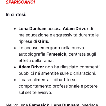
SPARISCANO!
In sintesi:
Lena Dunham
accusa
Adam Driver
di
maleducazione e aggressività durante le
riprese di
Girls
.
Le accuse emergono nella nuova
autobiografia
Famesick
, centrata sugli
effetti della fama.
Adam Driver
non ha rilasciato commenti
pubblici né smentite sulle dichiarazioni.
Il caso alimenta il dibattito su
comportamento professionale e potere
sul set televisivo.
Nel volume
Famesick
,
Lena Dunham
inserisce