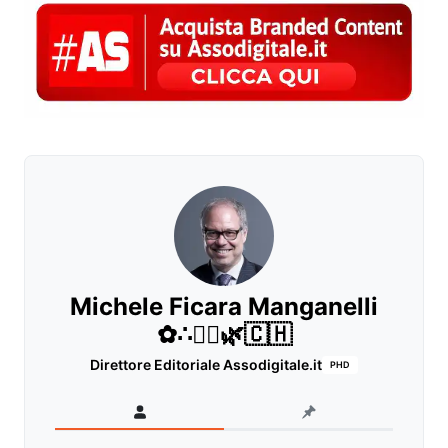
Michele Ficara Manganelli
✿∴♛🌿🇨🇭
Direttore Editoriale Assodigitale.it
PHD