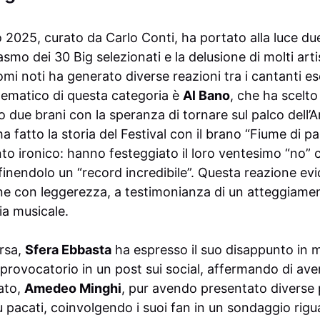
o 2025, curato da Carlo Conti, ha portato alla luce d
asmo dei 30 Big selezionati e la delusione di molti artis
omi noti ha generato diverse reazioni tra i cantanti es
ematico di questa categoria è
Al Bano
, che ha scelto 
due brani con la speranza di tornare sul palco dell’Ar
a fatto la storia del Festival con il brano “Fiume di par
 ironico: hanno festeggiato il loro ventesimo “no”
definendolo un “record incredibile”. Questa reazione evi
one con leggerezza, a testimonianza di un atteggiament
ia musicale.
ersa,
Sfera Ebbasta
ha espresso il suo disappunto in 
provocatorio in un post sui social, affermando di avere 
lato,
Amedeo Minghi
, pur avendo presentato diverse 
 pacati, coinvolgendo i suoi fan in un sondaggio rigua