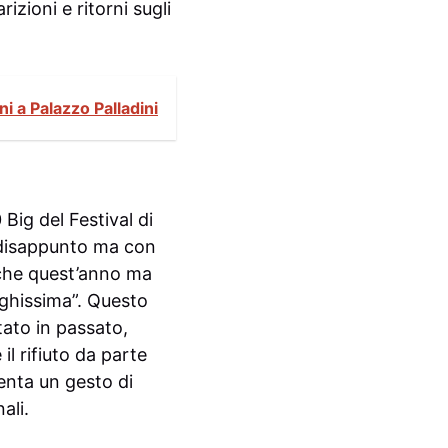
izioni e ritorni sugli
ni a Palazzo Palladini
Big del Festival di
 disappunto ma con
nche quest’anno ma
ighissima”. Questo
tato in passato,
l rifiuto da parte
senta un gesto di
ali.