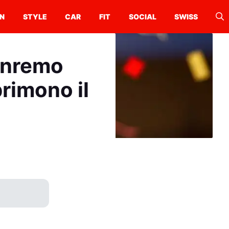
N
STYLE
CAR
FIT
SOCIAL
SWISS
Sanremo
primono il