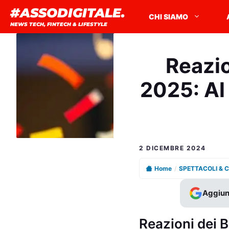
Vai
#ASSODIGITALE.
CHI SIAMO
al
NEWS TECH, FINTECH & LIFESTYLE
contenuto
Reazio
2025: Al 
2 DICEMBRE 2024
Home
/
SPETTACOLI & 
Aggiun
Reazioni dei B