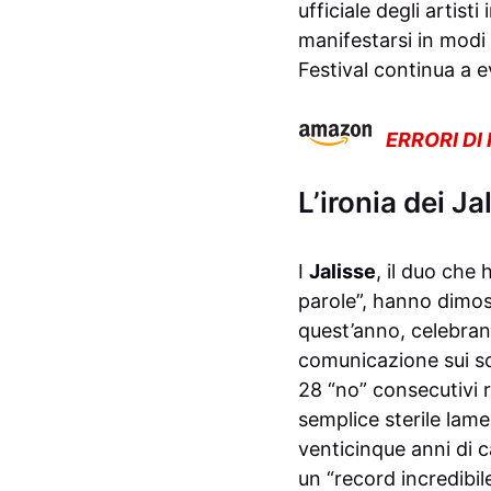
ufficiale degli artis
manifestarsi in modi 
Festival continua a 
ERRORI DI
L’ironia dei Ja
I
Jalisse
, il duo che
parole”, hanno dimost
quest’anno, celebran
comunicazione sui so
28 “no” consecutivi r
semplice sterile lam
venticinque anni di ca
un “record incredib