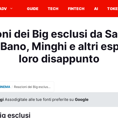
ADV
GUIDE
TECH
FINTECH
AI
TOKE
ni dei Big esclusi da 
Bano, Minghi e altri es
loro disappunto
CINEMA
/
Reazioni dei Big esclusi da Sanremo 2025: Al Bano, Minghi e altri esprimono il loro disappunto
gi
Assodigitale alle tue fonti preferite su
Google
ig esclusi