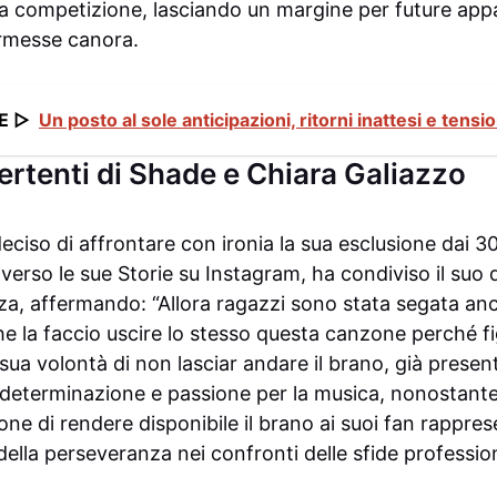
ella competizione, lasciando un margine per future appar
ermesse canora.
E ▷
Un posto al sole anticipazioni, ritorni inattesi e tensio
rtenti di Shade e Chiara Galiazzo
eciso di affrontare con ironia la sua esclusione dai 30 
erso le sue Storie su Instagram, ha condiviso il suo
za, affermando: “Allora ragazzi sono stata segata a
he la faccio uscire lo stesso questa canzone perché f
sua volontà di non lasciar andare il brano, già presen
determinazione e passione per la musica, nonostante i
sione di rendere disponibile il brano ai suoi fan rappre
 della perseveranza nei confronti delle sfide profession