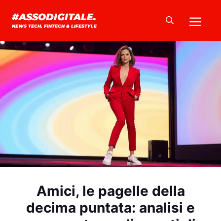
Vai
Me
#ASSODIGITALE.
al
NEWS TECH, FINTECH & LIFESTYLE
contenuto
Amici, le pagelle della
decima puntata: analisi e