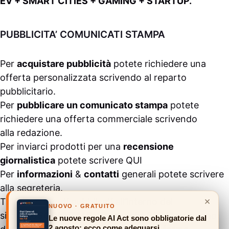
EV + SMART CITIES + GAMING + STARTUP.
PUBBLICITA’ COMUNICATI STAMPA
Per
acquistare pubblicità
potete richiedere una
offerta personalizzata scrivendo al
reparto
pubblicitario
.
Per
pubblicare un comunicato stampa
potete
richiedere una offerta commerciale scrivendo
alla
redazione
.
Per inviarci prodotti per una
recensione
giornalistica
potete scrivere
QUI
Per
informazioni
&
contatti
generali potete scrivere
alla
segreteria
.
×
Tutti i contenuti pubblicati all’interno del
NUOVO · GRATUITO
sito
#ASSODIGITALE.
“Copyright 2024” non sono
Le nuove regole AI Act sono obbligatorie dal
2 agosto: ecco come adeguarsi