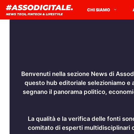
Vai
#ASSODIGITALE.
CHI SIAMO
al
NEWS TECH, FINTECH & LIFESTYLE
contenuto
Benvenuti nella sezione News di Assodigit
questo hub editoriale selezioniamo e a
segnano il panorama politico, economico
La qualità e la verifica delle fonti s
comitato di esperti multidisciplinari 