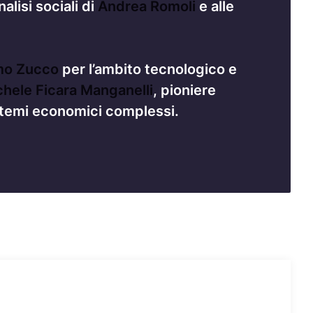
analisi sociali di
Andrea Romoli
e alle
mo Zucco
per l’ambito tecnologico e
hele Ficara Manganelli
, pioniere
sistemi economici complessi.