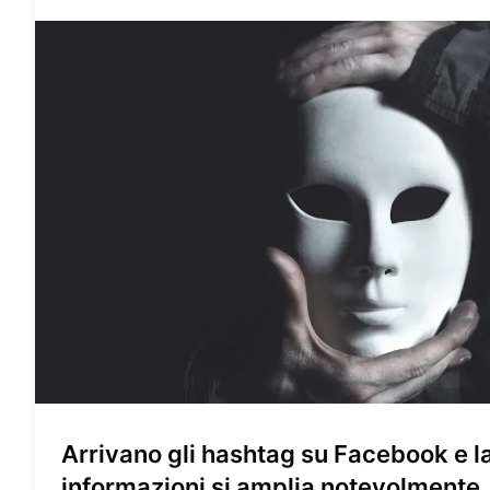
Arrivano gli hashtag su Facebook e la
informazioni si amplia notevolmente