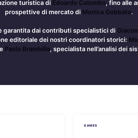
vazione turistica di
Edoardo Colombo
, fino alle 
prospettive di mercato di
Monica Gobbato
.
 garantita dai contributi specialistici di
Giaco
ne editoriale dei nostri coordinatori storici:
Mic
 e
Paolo Brambilla
, specialista nell’analisi dei 
GAMES