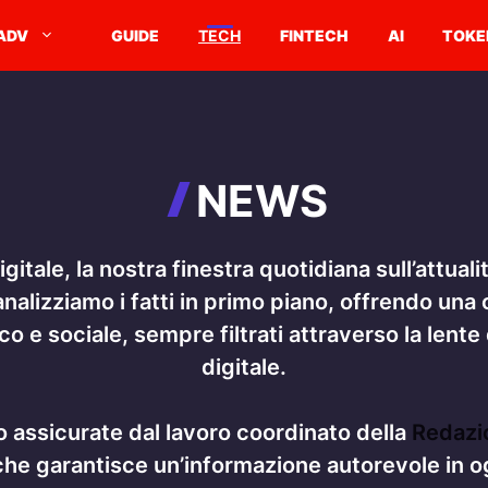
ADV
GUIDE
TECH
FINTECH
AI
TOKE
NEWS
ale, la nostra finestra quotidiana sull’attualità
nalizziamo i fatti in primo piano, offrendo un
 e sociale, sempre filtrati attraverso la lente
digitale.
ono assicurate dal lavoro coordinato della
Redazio
che garantisce un’informazione autorevole in ogn