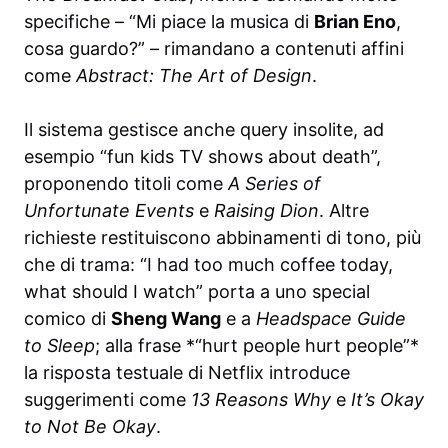
specifiche – “Mi piace la musica di
Brian Eno
,
cosa guardo?” – rimandano a contenuti affini
come
Abstract: The Art of Design
.
Il sistema gestisce anche query insolite, ad
esempio “fun kids TV shows about death”,
proponendo titoli come
A Series of
Unfortunate Events
e
Raising Dion
. Altre
richieste restituiscono abbinamenti di tono, più
che di trama: “I had too much coffee today,
what should I watch” porta a uno special
comico di
Sheng Wang
e a
Headspace Guide
to Sleep
; alla frase *“hurt people hurt people”*
la risposta testuale di Netflix introduce
suggerimenti come
13 Reasons Why
e
It’s Okay
to Not Be Okay
.