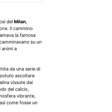
osi del
Milan
,
ione. Il cammino
hiamava la famosa
ti camminavano su un
i animi a
hita da una serie di
 potuto ascoltare
lina vissute dai
do del calcio,
mosfera vibrante,
quasi come fosse un