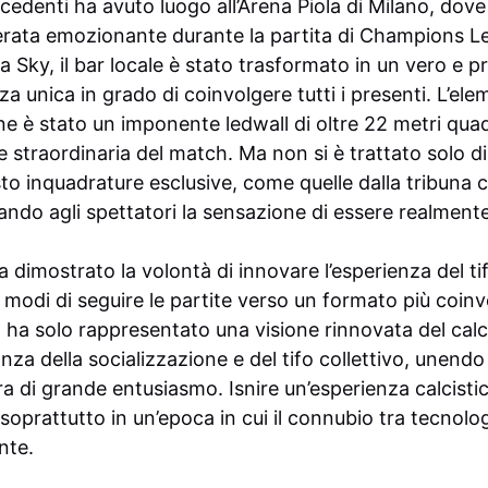
denti ha avuto luogo all’Arena Piola di Milano, dove i
erata emozionante durante la partita di Champions L
 a Sky, il bar locale è stato trasformato in un vero e p
a unica in grado di coinvolgere tutti i presenti. L’ele
e è stato un imponente ledwall di oltre 22 metri quad
 straordinaria del match. Ma non si è trattato solo 
to inquadrature esclusive, come quelle dalla tribuna ce
lando agli spettatori la sensazione di essere realmente 
 dimostrato la volontà di innovare l’esperienza del ti
i modi di seguire le partite verso un formato più coin
n ha solo rappresentato una visione rinnovata del cal
nza della socializzazione e del tifo collettivo, unend
ra di grande entusiasmo. Isnire un’esperienza calcistic
oprattutto in un’epoca in cui il connubio tra tecnolo
nte.