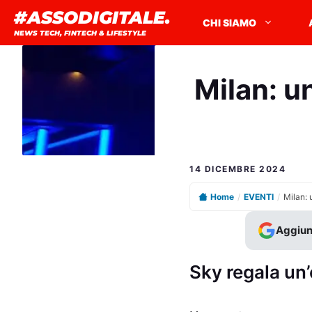
Vai
#ASSODIGITALE.
CHI SIAMO
al
NEWS TECH, FINTECH & LIFESTYLE
contenuto
Milan: u
14 DICEMBRE 2024
Home
/
EVENTI
/
Aggiun
Sky regala un’