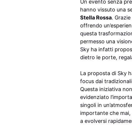
Un evento senza prece
hanno vissuto una s
Stella Rossa
. Grazie
offrendo un’esperienz
questa trasformazion
permesso una visione
Sky ha infatti propos
dietro le porte, rega
La proposta di Sky ha
focus dai tradizional
Questa iniziativa no
evidenziato l’importa
singoli in un’atmosfe
importante che mai, s
a evolversi rapidame