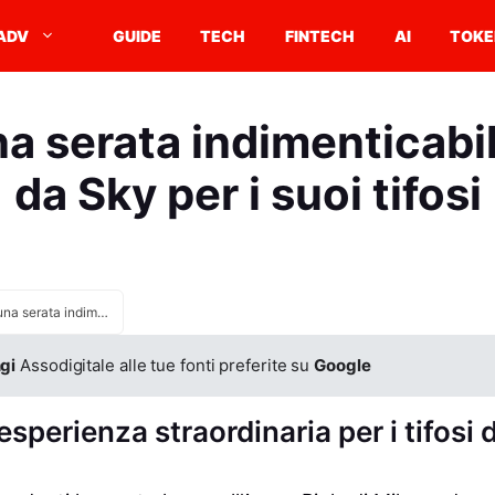
ADV
GUIDE
TECH
FINTECH
AI
TOKE
na serata indimenticabil
da Sky per i suoi tifosi
Milan: una serata indimenticabile offerta da Sky per i suoi tifosi
gi
Assodigitale alle tue fonti preferite su
Google
esperienza straordinaria per i tifosi 