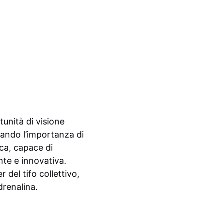
unità di visione
neando l’importanza di
ica, capace di
nte e innovativa.
 del tifo collettivo,
drenalina.