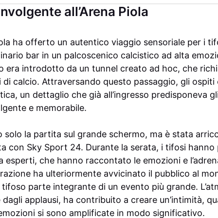
nvolgente all’Arena Piola
ola ha offerto un autentico viaggio sensoriale per i tif
nario bar in un palcoscenico calcistico ad alta emoz
o era introdotto da un tunnel creato ad hoc, che ric
i di calcio. Attraversando questo passaggio, gli ospi
tica, un dettaglio che già all’ingresso predisponeva gl
olgente e memorabile.
 solo la partita sul grande schermo, ma è stata arricc
ta con Sky Sport 24. Durante la serata, i tifosi hanno
a esperti, che hanno raccontato le emozioni e l’adrena
razione ha ulteriormente avvicinato il pubblico al mon
 tifoso parte integrante di un evento più grande. L’at
 dagli applausi, ha contribuito a creare un’intimità, 
emozioni si sono amplificate in modo significativo.