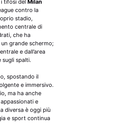
 tifosi del
Milan
eague contro la
roprio stadio,
mento centrale di
rati, che ha
di un grande schermo;
ntrale e dall’area
sugli spalti.
fo, spostando il
volgente e immersivo.
cio, ma ha anche
o appassionati e
a diversa è oggi più
gia e sport continua