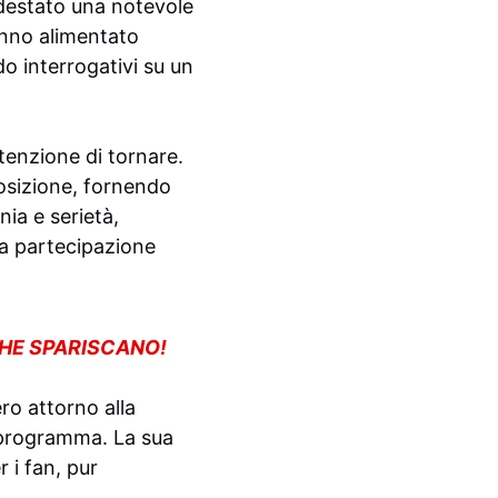
estato una notevole
anno alimentato
do interrogativi su un
ntenzione di tornare.
posizione, fornendo
nia e serietà,
ua partecipazione
CHE SPARISCANO!
ro attorno alla
l programma. La sua
 i fan, pur