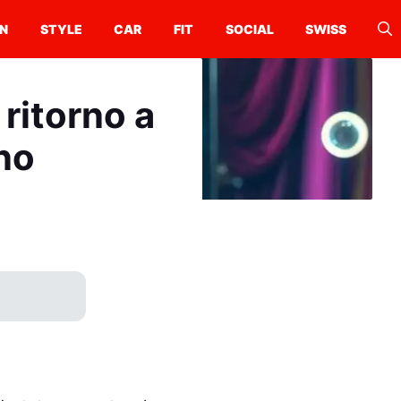
N
STYLE
CAR
FIT
SOCIAL
SWISS
 ritorno a
no