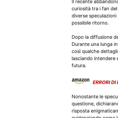
Il recente abbandon
curiosità tra i fan 
diverse speculazioni 
possibile ritorno.
Dopo la diffusione del
Durante una lunga in
così qualche dettaglio
lasciando intendere 
futura.
ERRORI DI
Nonostante le specul
questione, dichiaran
risposta enigmaticam
evidenziando come le