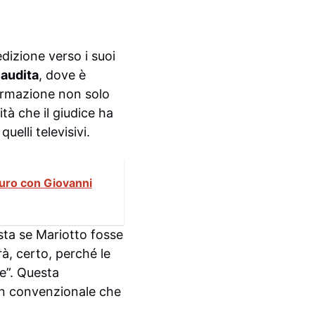
izione verso i suoi
Saudita
, dove è
fermazione non solo
tà che il giudice ha
uelli televisivi.
turo con Giovanni
esta se Mariotto fosse
rà, certo, perché le
le”. Questa
on convenzionale che