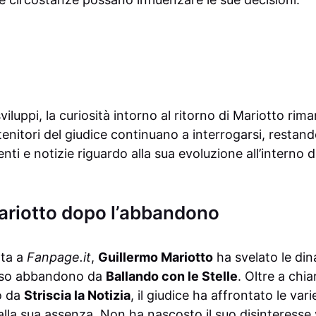
 sviluppi, la curiosità intorno al ritorno di Mariotto rima
stenitori del giudice continuano a interrogarsi, restand
ti e notizie riguardo alla sua evoluzione all’interno d
Mariotto dopo l’abbandono
ata a
Fanpage.it
,
Guillermo Mariotto
ha svelato le di
teso abbandono da
Ballando con le Stelle
. Oltre a chia
o da
Striscia la Notizia
, il giudice ha affrontato le var
alla sua assenza. Non ha nascosto il suo disinteresse