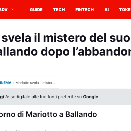
ADV
GUIDE
TECH
FINTECH
AI
TOKE
svela il mistero del suo
allando dopo l’abbando
CINEMA
/
Mariotto svela il mistero del suo ritorno a Ballando dopo l’abbandono
gi
Assodigitale alle tue fonti preferite su
Google
torno di Mariotto a Ballando