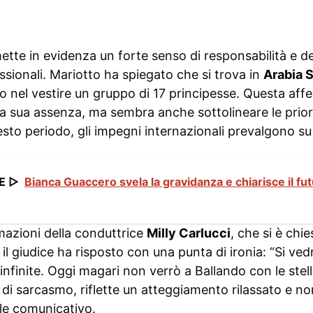
e in evidenza un forte senso di responsabilità e ded
ssionali. Mariotto ha spiegato che si trova in
Arabia 
o nel vestire un gruppo di 17 principesse. Questa af
lla sua assenza, ma sembra anche sottolineare le priori
esto periodo, gli impegni internazionali prevalgono su q
E ▷
Bianca Guaccero svela la gravidanza e chiarisce il fu
rmazioni della conduttrice
Milly Carlucci
, che si è chi
, il giudice ha risposto con una punta di ironia: “Si ved
infinite. Oggi magari non verrò a Ballando con le stel
di sarcasmo, riflette un atteggiamento rilassato e n
tile comunicativo.