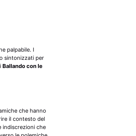
ne palpabile. I
o sintonizzati per
i
Ballando con le
namiche che hanno
rire il contesto del
ie indiscrezioni che
 verso le polemiche