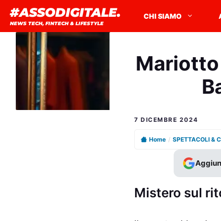
Vai
#ASSODIGITALE.
CHI SIAMO
al
NEWS TECH, FINTECH & LIFESTYLE
contenuto
Mariotto 
B
7 DICEMBRE 2024
Home
/
SPETTACOLI & 
Aggiun
Mistero sul ri