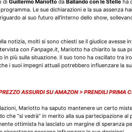
o di
Guillermo Mariotto
da
Ballando con le Stelle
ha d
del programma. Le sue dichiarazioni e la sua assenza h
riguardo al suo futuro all’interno dello show, sollevan
la notizia, molti si sono chiesti se il giudice avesse i
tervista con
Fanpage.it
, Mariotto ha chiarito la sua 
 in più sulla situazione. Il suo tono ha oscillato tra iro
che i suoi impegni attuali potrebbero influenzare la s
 PREZZO ASSURDI SU AMAZON > PRENDILI PRIMA 
azioni, Mariotto ha saputo mantenere un certo miste
do che “si vedrà” in merito alla sua partecipazione a
ente ottimista ha lasciato un margine di speranza per
 circostanze possano influenzare le sue decisioni.