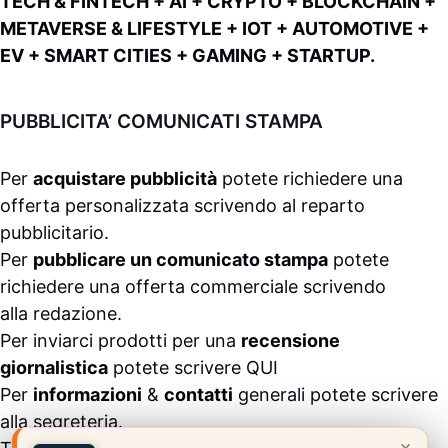
TECH & FINTECH + AI + CRYPTO + BLOCKCHAIN +
METAVERSE & LIFESTYLE + IOT + AUTOMOTIVE +
EV + SMART CITIES + GAMING + STARTUP.
PUBBLICITA’ COMUNICATI STAMPA
Per
acquistare pubblicità
potete richiedere una
offerta personalizzata scrivendo al
reparto
pubblicitario
.
Per
pubblicare un comunicato stampa
potete
richiedere una offerta commerciale scrivendo
alla
redazione
.
Per inviarci prodotti per una
recensione
giornalistica
potete scrivere
QUI
Per
informazioni
&
contatti
generali potete scrivere
alla
segreteria
.
×