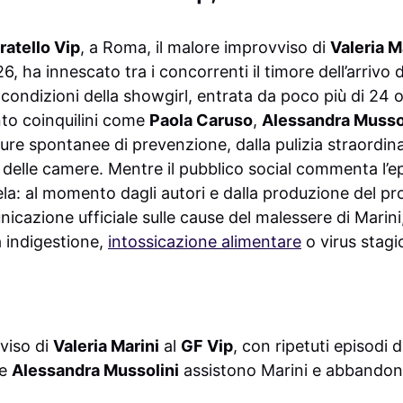
ratello Vip
, a Roma, il malore improvviso di
Valeria M
6, ha innescato tra i concorrenti il timore dell’arrivo d
 condizioni della showgirl, entrata da poco più di 24 or
to coinquilini come
Paola Caruso
,
Alessandra Musso
ure spontanee di prevenzione, dalla pulizia straordina
 delle camere. Mentre il pubblico social commenta l’ep
ela: al momento dagli autori e dalla produzione del 
icazione ufficiale sulle cause del malessere di Marini
a indigestione,
intossicazione alimentare
o virus stagi
viso di
Valeria Marini
al
GF Vip
, con ripetuti episodi 
e
Alessandra Mussolini
assistono Marini e abbandon