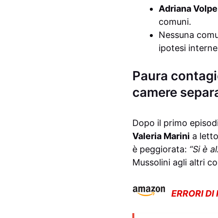
Adriana Volpe
comuni.
Nessuna comun
ipotesi interne
Paura contagio
camere separ
Dopo il primo episod
Valeria Marini
a letto
è peggiorata:
“Si è 
Mussolini agli altri c
ERRORI DI