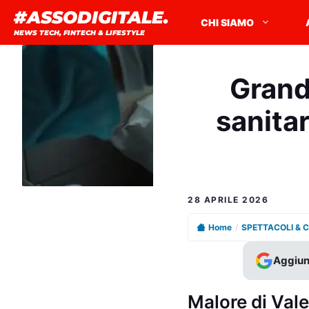
Vai
#ASSODIGITALE.
CHI SIAMO
al
NEWS TECH, FINTECH & LIFESTYLE
contenuto
Grande
sanitar
28 APRILE 2026
Home
/
SPETTACOLI & 
Aggiun
Malore di Vale