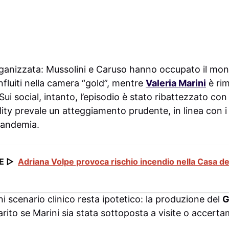
rganizzata: Mussolini e Caruso hanno occupato il monol
fluiti nella camera “gold”, mentre
Valeria Marini
è rim
ui social, intanto, l’episodio è stato ribattezzato con i
lity prevale un atteggiamento prudente, in linea con i p
pandemia.
E ▷
Adriana Volpe provoca rischio incendio nella Casa de
ni scenario clinico resta ipotetico: la produzione del
G
ito se Marini sia stata sottoposta a visite o accertam