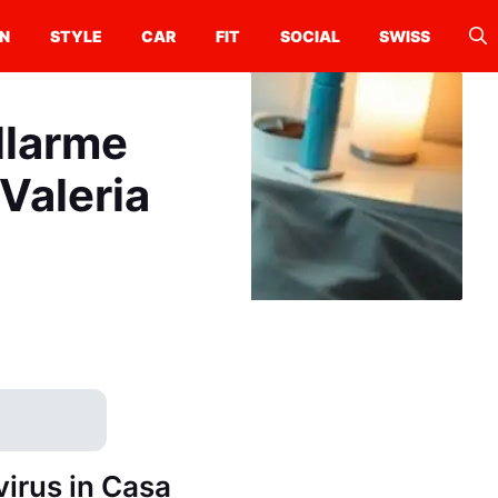
N
STYLE
CAR
FIT
SOCIAL
SWISS
allarme
 Valeria
 virus in Casa