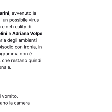
arini
, avvenuto la
i un possibile virus
e nel reality di
lini
e
Adriana Volpe
ria degli ambienti
isodio con ironia, in
programma non è
, che restano quindi
onale.
di vomito.
ano la camera