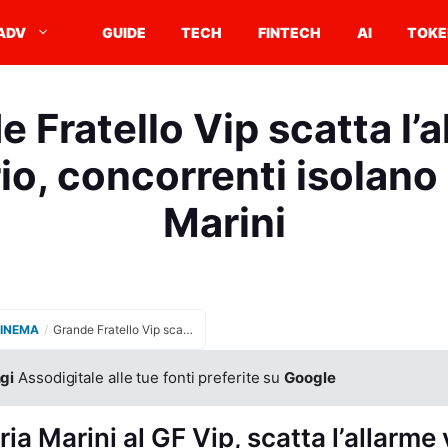
ADV
GUIDE
TECH
FINTECH
AI
TOKE
 Fratello Vip scatta l’
io, concorrenti isolano
Marini
CINEMA
/
Grande Fratello Vip scatta l’allarme sanitario, concorrenti isolano Valeria Marini
gi
Assodigitale alle tue fonti preferite su
Google
ria Marini al GF Vip, scatta l’allarme