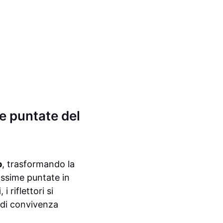
me puntate del
p
, trasformando la
rossime puntate in
i
, i riflettori si
 di convivenza