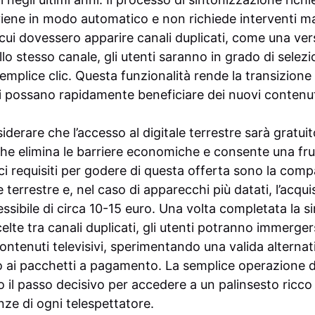
ene in modo automatico e non richiede interventi ma
n cui dovessero apparire canali duplicati, come una ve
ello stesso canale, gli utenti saranno in grado di selez
emplice clic. Questa funzionalità rende la transizione
i possano rapidamente beneficiare dei nuovi contenuti
erare che l’accesso al digitale terrestre sarà gratuito 
che elimina le barriere economiche e consente una fru
i requisiti per godere di questa offerta sono la compat
e terrestre e, nel caso di apparecchi più datati, l’acqu
ssibile di circa 10-15 euro. Una volta completata la s
celte tra canali duplicati, gli utenti potranno immerg
ontenuti televisivi, sperimentando una valida alternati
 o ai pacchetti a pagamento. La semplice operazione d
 il passo decisivo per accedere a un palinsesto ricco
nze di ogni telespettatore.