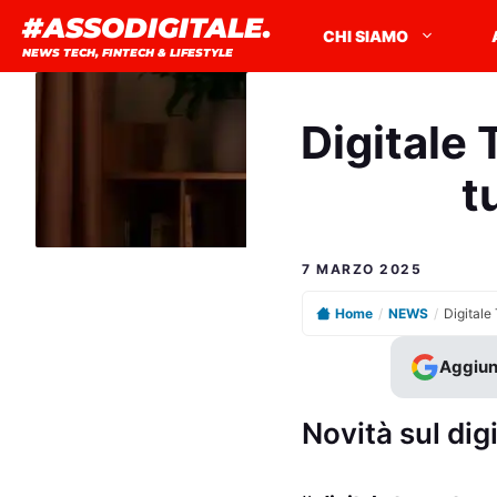
Vai
#ASSODIGITALE.
CHI SIAMO
al
NEWS TECH, FINTECH & LIFESTYLE
contenuto
Digitale 
t
7 MARZO 2025
Home
/
NEWS
/
Aggiun
Novità sul digi