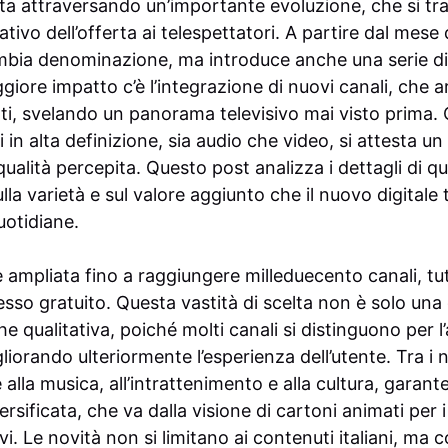
ta attraversando un’importante evoluzione, che si tr
tivo dell’offerta ai telespettatori. A partire dal mese
bia denominazione, ma introduce anche una serie di n
iore impatto c’è l’integrazione di nuovi canali, che a
ti, svelando un panorama televisivo mai visto prima. C
 in alta definizione, sia audio che video, si attesta un
ualità percepita. Questo post analizza i dettagli di q
la varietà e sul valore aggiunto che il nuovo digitale 
uotidiane.
i è ampliata fino a raggiungere milleduecento canali, tu
esso gratuito. Questa vastità di scelta non è solo una
e qualitativa, poiché molti canali si distinguono per l’
gliorando ulteriormente l’esperienza dell’utente. Tra i 
 alla musica, all’intrattenimento e alla cultura, garan
ificata, che va dalla visione di cartoni animati per i p
i. Le novità non si limitano ai contenuti italiani, 