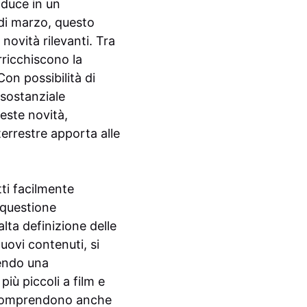
aduce in un
 di marzo, questo
ovità rilevanti. Tra
rricchiscono la
on possibilità di
 sostanziale
ueste novità,
terrestre apporta alle
tti facilmente
 questione
alta definizione delle
nuovi contenuti, si
tendo una
iù piccoli a film e
ma comprendono anche