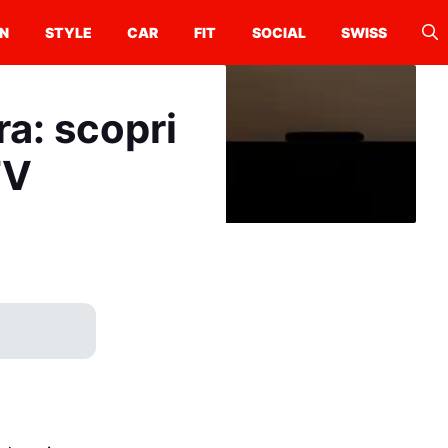
N
STYLE
CAR
FIT
SOCIAL
SWISS
ra: scopri
TV