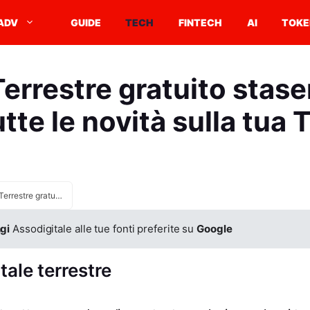
ADV
GUIDE
TECH
FINTECH
AI
TOKE
Terrestre gratuito stase
utte le novità sulla tua 
Digitale Terrestre gratuito stasera: scopri tutte le novità sulla tua TV
gi
Assodigitale alle tue fonti preferite su
Google
tale terrestre