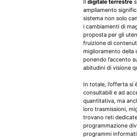
Il
digitale terrestre
s
ampliamento significa
sistema non solo cam
i cambiamenti di magg
proposta per gli uten
fruizione di contenuti
miglioramento della q
ponendo l’accento sul
abitudini di visione q
In totale, l’offerta s
consultabili e ad acc
quantitativa, ma anch
loro trasmissioni, mi
trovano reti dedicate
programmazione divers
programmi informativ