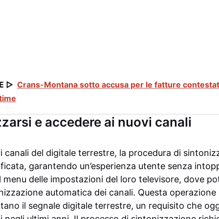
E ▷
Crans-Montana sotto accusa per le fatture contestat
ttime
zarsi e accedere ai nuovi canali
 canali del digitale terrestre, la procedura di sintoni
icata, garantendo un’esperienza utente senza intoppi
l menu delle impostazioni del loro televisore, dove p
onizzazione automatica dei canali. Questa operazione è
tano il segnale digitale terrestre, un requisito che og
 negli ultimi anni. Il processo di sintonizzazione rich