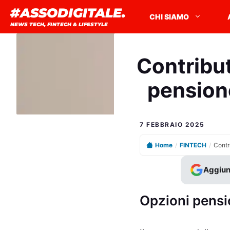
Vai
#ASSODIGITALE.
CHI SIAMO
al
NEWS TECH, FINTECH & LIFESTYLE
contenuto
Contribut
pensione
7 FEBBRAIO 2025
Home
/
FINTECH
/
Aggiun
Opzioni pensio