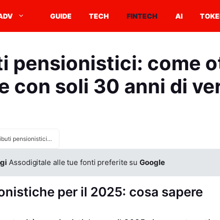
ADV
GUIDE
TECH
FINTECH
AI
TOKE
i pensionistici: come o
 con soli 30 anni di v
Contributi pensionistici: come ottenere la pensione con soli 30 anni di versamenti
gi
Assodigitale alle tue fonti preferite su
Google
nistiche per il 2025: cosa sapere