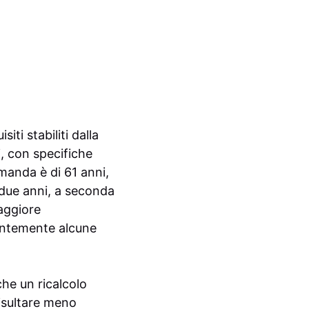
ti stabiliti dalla
, con specifiche
omanda è di 61 anni,
o due anni, a seconda
maggiore
entemente alcune
che un ricalcolo
risultare meno