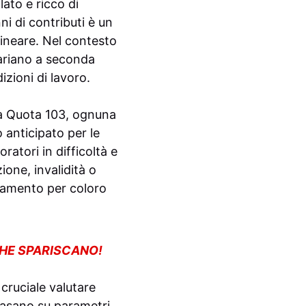
lato e ricco di
i di contributi è un
lineare. Nel contesto
variano a seconda
izioni di lavoro.
 la Quota 103, ognuna
 anticipato per le
ratori in difficoltà e
ione, invalidità o
onamento per coloro
CHE SPARISCANO!
cruciale valutare
 basano su parametri