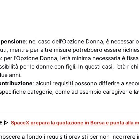
i pensione
: nel caso dell’Opzione Donna, è necessari
uti, mentre per altre misure potrebbero essere richiest
a
: per l’Opzione Donna, l’età minima necessaria è fissa
ssibilità per le donne con figli. In questi casi, l’età ri
due anni.
contribuzione
: alcuni requisiti possono differire a sec
pecifiche categorie, come ad esempio caregiver e la
E ▷
SpaceX prepara la quotazione in Borsa e punta alla m
onoscere a fondo i requisiti previsti per non incorrere 