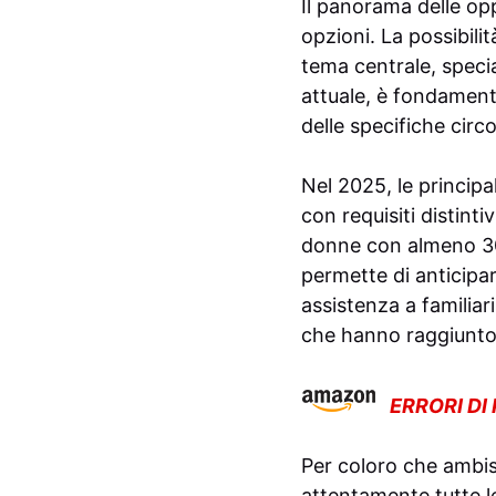
Il panorama delle opp
opzioni. La possibili
tema centrale, speci
attuale, è fondament
delle specifiche circo
Nel 2025, le principa
con requisiti distint
donne con almeno 30 a
permette di anticipar
assistenza a familiar
che hanno raggiunto 
ERRORI DI
Per coloro che ambis
attentamente tutte l