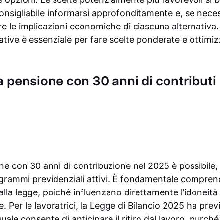
 consigliabile informarsi approfonditamente e, se nece
re le implicazioni economiche di ciascuna alternativ
mative è essenziale per fare scelte ponderate e ottimiz
la pensione con 30 anni di contributi
e con 30 anni di contribuzione nel 2025 è possibile, m
rogrammi previdenziali attivi. È fondamentale compren
dalla legge, poiché influenzano direttamente l’idoneità 
. Per le lavoratrici, la Legge di Bilancio 2025 ha pre
uale consente di anticipare il ritiro dal lavoro, purché