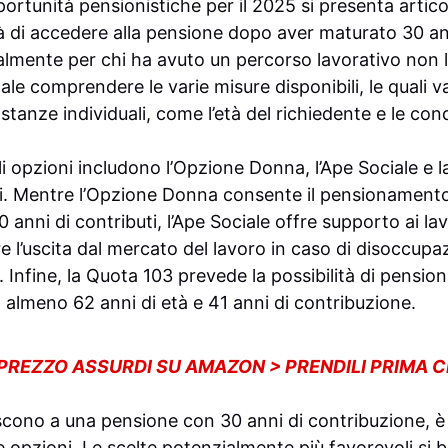
ortunità pensionistiche per il 2025 si presenta artico
tà di accedere alla pensione dopo aver maturato 30 ann
almente per chi ha avuto un percorso lavorativo non 
ale comprendere le varie misure disponibili, le quali 
stanze individuali, come l’età del richiedente e le cond
li opzioni includono l’Opzione Donna, l’Ape Sociale e
ivi. Mentre l’Opzione Donna consente il pensionamento
nni di contributi, l’Ape Sociale offre supporto ai lavo
e l’uscita dal mercato del lavoro in caso di disoccupaz
i. Infine, la Quota 103 prevede la possibilità di pensi
almeno 62 anni di età e 41 anni di contribuzione.
 PREZZO ASSURDI SU AMAZON > PRENDILI PRIMA 
cono a una pensione con 30 anni di contribuzione, è 
e opzioni. Le scelte potenzialmente più favorevoli si