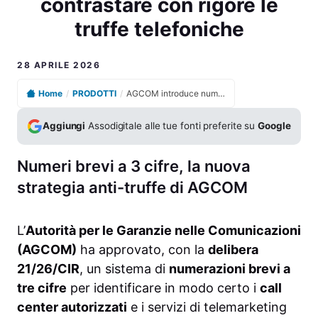
contrastare con rigore le
truffe telefoniche
28 APRILE 2026
Home
/
PRODOTTI
/
AGCOM introduce numeri brevi a tre cifre per contrastare con rigore le truffe telefoniche
Aggiungi
Assodigitale alle tue fonti preferite su
Google
Numeri brevi a 3 cifre, la nuova
strategia anti-truffe di AGCOM
L’
Autorità per le Garanzie nelle Comunicazioni
(AGCOM)
ha approvato, con la
delibera
21/26/CIR
, un sistema di
numerazioni brevi a
tre cifre
per identificare in modo certo i
call
center autorizzati
e i servizi di telemarketing