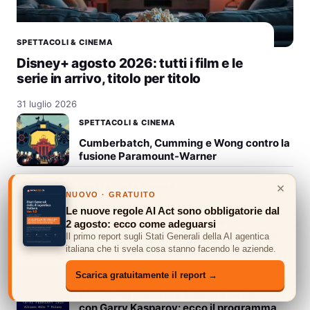
SPETTACOLI & CINEMA
Disney+ agosto 2026: tutti i film e le
serie in arrivo, titolo per titolo
31 luglio 2026
SPETTACOLI & CINEMA
Cumberbatch, Cumming e Wong contro la
fusione Paramount-Warner
×
SPETTACOLI & CINEMA
NUOVO · GRATUITO
NEXTOWN CHALLENGE, la Startup
Le nuove regole AI Act sono obbligatorie dal
Competition per migliorare la
2 agosto: ecco come adeguarsi
digitalizzazione dei comuni di piccole e
Il primo report sugli Stati Generali della AI agentica
medie dimensioni
italiana che ti svela cosa stanno facendo le aziende.
SPETTACOLI & CINEMA
Scarica gratuitamente il report →
AI Festival debutta a Milano il 14 febbraio
con Garry Kasparov: ecco il programma