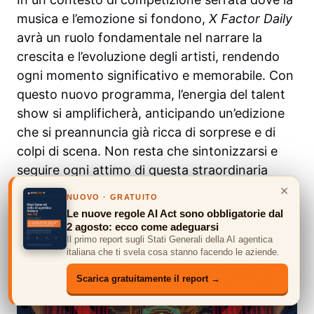
musica e l’emozione si fondono,
X Factor Daily
avrà un ruolo fondamentale nel narrare la
crescita e l’evoluzione degli artisti, rendendo
ogni momento significativo e memorabile. Con
questo nuovo programma, l’energia del talent
show si amplificherà, anticipando un’edizione
che si preannuncia già ricca di sorprese e di
colpi di scena. Non resta che sintonizzarsi e
seguire ogni attimo di questa straordinaria
×
avventura!
NUOVO · GRATUITO
Le nuove regole AI Act sono obbligatorie dal
2 agosto: ecco come adeguarsi
TI POTREBBE INTERESSARE ANCHE
Il primo report sugli Stati Generali della AI agentica
italiana che ti svela cosa stanno facendo le aziende.
Scarica gratuitamente il report →