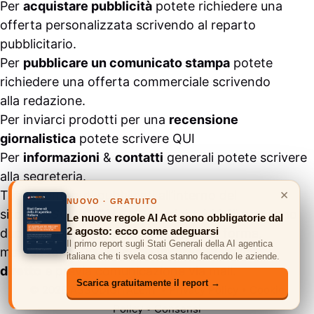
Per
acquistare pubblicità
potete richiedere una
offerta personalizzata scrivendo al
reparto
pubblicitario
.
Per
pubblicare un comunicato stampa
potete
richiedere una offerta commerciale scrivendo
alla
redazione
.
Per inviarci prodotti per una
recensione
giornalistica
potete scrivere
QUI
Per
informazioni
&
contatti
generali potete scrivere
alla
segreteria
.
×
Tutti i contenuti pubblicati all’interno del
NUOVO · GRATUITO
sito
#ASSODIGITALE.
“Copyright 2024” non sono
Le nuove regole AI Act sono obbligatorie dal
2 agosto: ecco come adeguarsi
duplicabili e/o riproducibili in nessuna forma,
Il primo report sugli Stati Generali della AI agentica
ma
possono essere citati inserendo un link
italiana che ti svela cosa stanno facendo le aziende.
diretto
e previa comunicazione via
mail
.
Scarica gratuitamente il report →
© 2026 ASSODIGITALE.IT
•
Privacy Policy
•
Cookie
Policy
•
Consensi