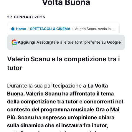
Volta Buona
27 GENNAIO 2025
Home
/
SPETTACOLI & CINEMA
/
Valerio Scanu svela la verità su Rita Pavone durante La Volta Buona
Aggiungi
Assodigitale alle tue fonti preferite su
Google
Valerio Scanu e la competizione tra i
tutor
Durante la sua partecipazione a
La Volta
Buona
,
Valerio Scanu
ha affrontato il tema
della competizione tra tutor e concorrenti nel
contesto del programma musicale
Ora o Mai
Più
. Scanu ha espresso un’opinione chiara
sulla dinamica che si instaura fra i tutor,