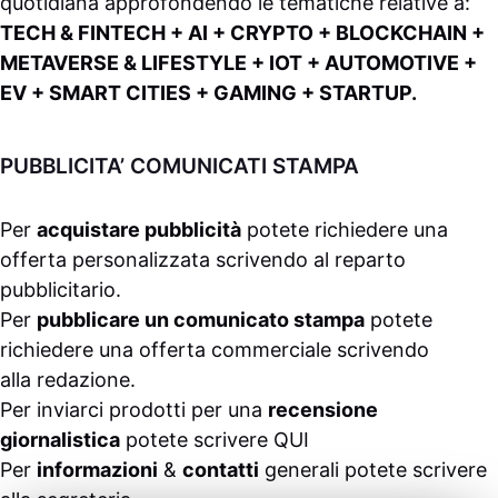
quotidiana approfondendo le tematiche relative a:
TECH & FINTECH + AI + CRYPTO + BLOCKCHAIN +
METAVERSE & LIFESTYLE + IOT + AUTOMOTIVE +
EV + SMART CITIES + GAMING + STARTUP.
PUBBLICITA’ COMUNICATI STAMPA
Per
acquistare pubblicità
potete richiedere una
offerta personalizzata scrivendo al
reparto
pubblicitario
.
Per
pubblicare un comunicato stampa
potete
richiedere una offerta commerciale scrivendo
alla
redazione
.
Per inviarci prodotti per una
recensione
giornalistica
potete scrivere
QUI
Per
informazioni
&
contatti
generali potete scrivere