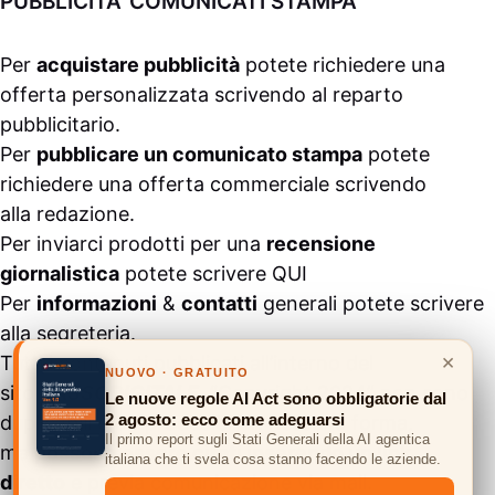
PUBBLICITA’ COMUNICATI STAMPA
Per
acquistare pubblicità
potete richiedere una
offerta personalizzata scrivendo al
reparto
pubblicitario
.
Per
pubblicare un comunicato stampa
potete
richiedere una offerta commerciale scrivendo
alla
redazione
.
Per inviarci prodotti per una
recensione
giornalistica
potete scrivere
QUI
Per
informazioni
&
contatti
generali potete scrivere
alla
segreteria
.
×
Tutti i contenuti pubblicati all’interno del
NUOVO · GRATUITO
sito
#ASSODIGITALE.
“Copyright 2024” non sono
Le nuove regole AI Act sono obbligatorie dal
2 agosto: ecco come adeguarsi
duplicabili e/o riproducibili in nessuna forma,
Il primo report sugli Stati Generali della AI agentica
ma
possono essere citati inserendo un link
italiana che ti svela cosa stanno facendo le aziende.
diretto
e previa comunicazione via
mail
.