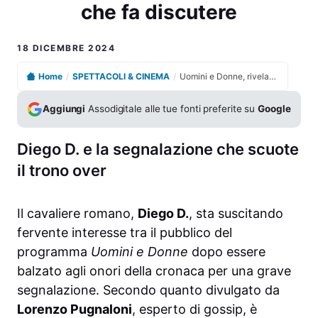
che fa discutere
18 DICEMBRE 2024
Home
/
SPETTACOLI & CINEMA
/
Uomini e Donne, rivelazione choc sulla chat di Diego D. che fa discutere
Aggiungi
Assodigitale alle tue fonti preferite su
Google
Diego D. e la segnalazione che scuote
il trono over
Il cavaliere romano,
Diego D.
, sta suscitando
fervente interesse tra il pubblico del
programma
Uomini e Donne
dopo essere
balzato agli onori della cronaca per una grave
segnalazione. Secondo quanto divulgato da
Lorenzo Pugnaloni
, esperto di gossip, è