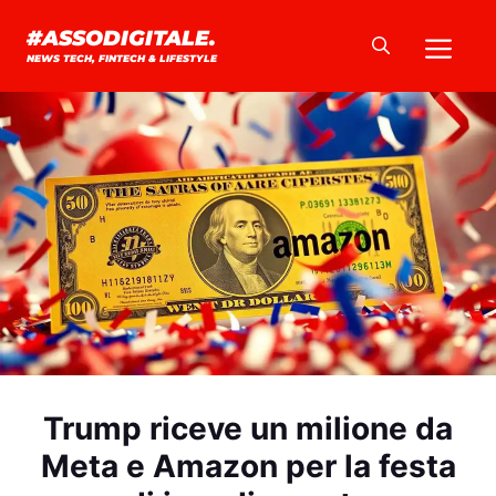
Vai
Me
#ASSODIGITALE.
al
NEWS TECH, FINTECH & LIFESTYLE
contenuto
Trump riceve un milione da
Meta e Amazon per la festa