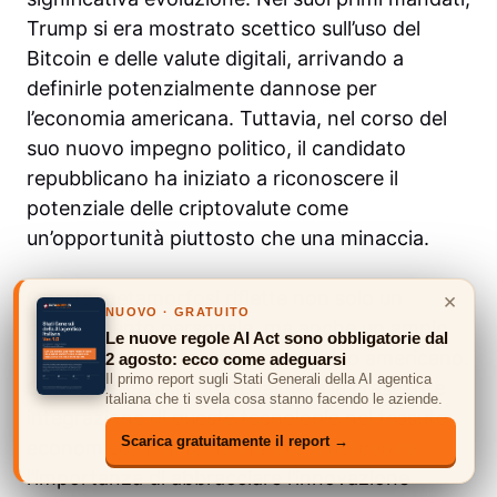
Trump si era mostrato scettico sull’uso del
Bitcoin e delle valute digitali, arrivando a
definirle potenzialmente dannose per
l’economia americana. Tuttavia, nel corso del
suo nuovo impegno politico, il candidato
repubblicano ha iniziato a riconoscere il
potenziale delle criptovalute come
un’opportunità piuttosto che una minaccia.
Questa metamorfosi riflette non solo un
×
NUOVO · GRATUITO
cambiamento personale, ma anche un ampio
Le nuove regole AI Act sono obbligatorie dal
spostamento nel panorama politico americano.
2 agosto: ecco come adeguarsi
Il primo report sugli Stati Generali della AI agentica
Con l’ascesa delle criptovalute e la crescente
italiana che ti svela cosa stanno facendo le aziende.
integrazione di queste tecnologie nel tessuto
Scarica gratuitamente il report →
economico, Trump ha iniziato a percepire
l’importanza di abbracciare l’innovazione