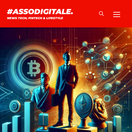
Vai
#ASSODIGITALE.
Me
al
NEWS TECH, FINTECH & LIFESTYLE
contenuto