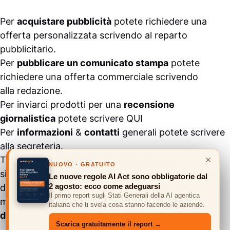
Per
acquistare pubblicità
potete richiedere una
offerta personalizzata scrivendo al
reparto
pubblicitario
.
Per
pubblicare un comunicato stampa
potete
richiedere una offerta commerciale scrivendo
alla
redazione
.
Per inviarci prodotti per una
recensione
giornalistica
potete scrivere
QUI
Per
informazioni
&
contatti
generali potete scrivere
alla
segreteria
.
×
Tutti i contenuti pubblicati all’interno del
NUOVO · GRATUITO
sito
#ASSODIGITALE.
“Copyright 2024” non sono
Le nuove regole AI Act sono obbligatorie dal
2 agosto: ecco come adeguarsi
duplicabili e/o riproducibili in nessuna forma,
Il primo report sugli Stati Generali della AI agentica
ma
possono essere citati inserendo un link
italiana che ti svela cosa stanno facendo le aziende.
diretto
e previa comunicazione via
mail
.
Scarica gratuitamente il report →
© 2026 ASSODIGITALE.IT
•
Privacy Policy
•
Cookie