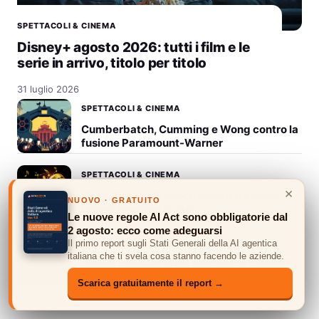
SPETTACOLI & CINEMA
Disney+ agosto 2026: tutti i film e le
serie in arrivo, titolo per titolo
31 luglio 2026
SPETTACOLI & CINEMA
Cumberbatch, Cumming e Wong contro la
fusione Paramount-Warner
SPETTACOLI & CINEMA
×
Giuria Serale di Amici: svelati tre nuovi
NUOVO · GRATUITO
grandi nomi per il cast
Le nuove regole AI Act sono obbligatorie dal
2 agosto: ecco come adeguarsi
SPETTACOLI & CINEMA
Il primo report sugli Stati Generali della AI agentica
italiana che ti svela cosa stanno facendo le aziende.
Chiara Ferragni brilla alla Milano Fashion
Week con un look audace e seducente
Scarica gratuitamente il report →