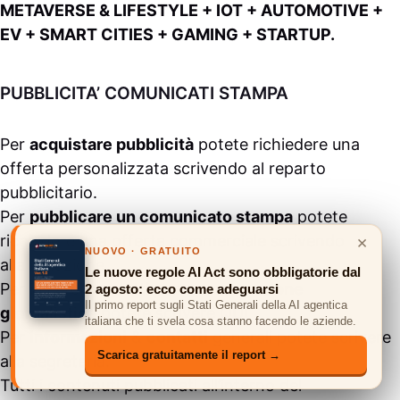
METAVERSE & LIFESTYLE + IOT + AUTOMOTIVE +
EV + SMART CITIES + GAMING + STARTUP.
PUBBLICITA’ COMUNICATI STAMPA
Per
acquistare pubblicità
potete richiedere una
offerta personalizzata scrivendo al
reparto
pubblicitario
.
Per
pubblicare un comunicato stampa
potete
richiedere una offerta commerciale scrivendo
×
NUOVO · GRATUITO
alla
redazione
.
Le nuove regole AI Act sono obbligatorie dal
Per inviarci prodotti per una
recensione
2 agosto: ecco come adeguarsi
Il primo report sugli Stati Generali della AI agentica
giornalistica
potete scrivere
QUI
italiana che ti svela cosa stanno facendo le aziende.
Per
informazioni
&
contatti
generali potete scrivere
Scarica gratuitamente il report →
alla
segreteria
.
Tutti i contenuti pubblicati all’interno del