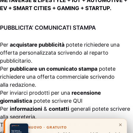
METAVERSE & LIFESTYLE + IOT + AUTOMOTIVE +
EV + SMART CITIES + GAMING + STARTUP.
PUBBLICITA’ COMUNICATI STAMPA
Per
acquistare pubblicità
potete richiedere una
offerta personalizzata scrivendo al
reparto
pubblicitario
.
Per
pubblicare un comunicato stampa
potete
richiedere una offerta commerciale scrivendo
alla
redazione
.
Per inviarci prodotti per una
recensione
giornalistica
potete scrivere
QUI
Per
informazioni
&
contatti
generali potete scrivere
alla
segreteria
.
×
Tutti i contenuti pubblicati all’interno del
NUOVO · GRATUITO
sito
#ASSODIGITALE.
“Copyright 2024” non sono