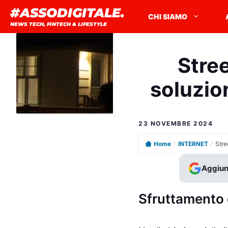
Vai
#ASSODIGITALE.
CHI SIAMO
al
NEWS TECH, FINTECH & LIFESTYLE
contenuto
Stree
soluzio
23 NOVEMBRE 2024
Home
/
INTERNET
/
Aggiun
Sfruttamento d