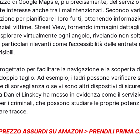
utilizzo di Google Maps e, più precisamente, del servizi
e interesse anche tra i malintenzionati. Secondo vari r
zione per pianificare i loro furti, ottenendo informazi
nziali vittime. Street View, fornendo immagini dettagli
esplorare virtualmente ogni angolo, rivelando non sol
articolari rilevanti come l’accessibilità delle entrate 
sibili.
gettato per facilitare la navigazione e la scoperta di
oppio taglio. Ad esempio, i ladri possono verificare 
 di sorveglianza o se vi sono altri dispositivi di sicu
sta Daniel Linskey ha messo in evidenza come il serviz
per i criminali, che possono studiare le proprie potenzi
are tracce.
 PREZZO ASSURDI SU AMAZON > PRENDILI PRIMA 