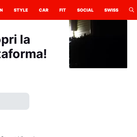
N
STYLE
CAR
FIT
SOCIAL
SWISS
pri la
taforma!