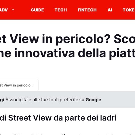
ADV
GUIDE
TECH
FINTECH
AI
TOKE
t View in pericolo? Sco
ne innovativa della piat
Street View in pericolo? Scopri la soluzione innovativa della piattaforma!
gi
Assodigitale alle tue fonti preferite su
Google
i Street View da parte dei ladri