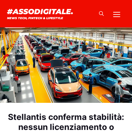
Vai
#ASSODIGITALE.
Me
al
NEWS TECH, FINTECH & LIFESTYLE
contenuto
Stellantis conferma stabilità:
nessun licenziamento o