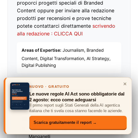
proporci progetti speciali di Branded
Content oppure per inviare alla redazione
prodotti per recensioni e prove tecniche
potete contattarci direttamente
scrivendo
alla redazione : CLICCA QUI
Areas of Expertise:
Journalism, Branded
Content, Digital Transformation, AI Strategy,
Digital Publishing
×
NUOVO · GRATUITO
redazione@assodigitale.it
Le nuove regole AI Act sono obbligatorie dal
2 agosto: ecco come adeguarsi
Facebook
Twitter
LinkedIn
YouTube
Il primo report sugli Stati Generali della AI agentica
italiana che ti svela cosa stanno facendo le aziende.
Controllo delle fonti e linee guida editoriali
Scarica gratuitamente il report →
Revisione editoriale a cura di Michele Ficara
Manganelli