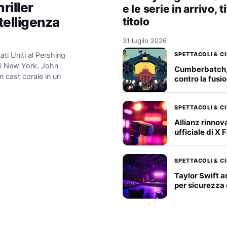
riller
e le serie in arrivo, t
ntelligenza
titolo
31 luglio 2026
SPETTACOLI & C
ati Uniti al Pershing
di New York. John
Cumberbatch
 cast corale in un
contro la fus
SPETTACOLI & C
Allianz rinno
ufficiale di X 
SPETTACOLI & C
Taylor Swift a
per sicurezza 