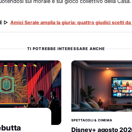
cuotendosi sul morale e sul gioco collettivo della Casa.
E ▷
Amici Serale amplia la giuria: quattro giudici scelti da
TI POTREBBE INTERESSARE ANCHE
SPETTACOLI & CINEMA
ebutta
Disney+ agosto 2026: 