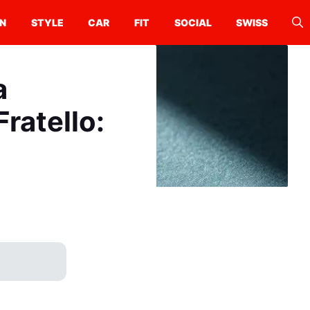
N
STYLE
CAR
FIT
SOCIAL
SWISS
a
ratello: