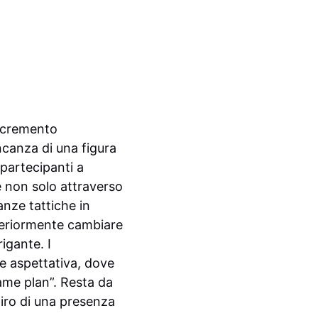
ncremento
ancanza di una figura
 partecipanti a
te non solo attraverso
anze tattiche in
lteriormente cambiare
igante. I
 e aspettativa, dove
ame plan”. Resta da
tiro di una presenza