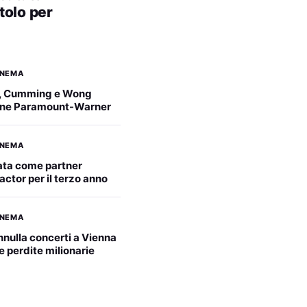
itolo per
INEMA
, Cumming e Wong
ione Paramount-Warner
INEMA
vata come partner
Factor per il terzo anno
INEMA
nnulla concerti a Vienna
e perdite milionarie