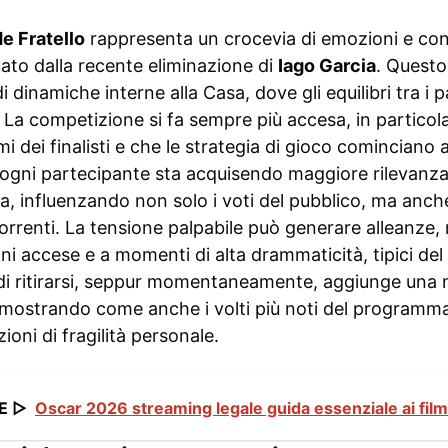
e Fratello
rappresenta un crocevia di emozioni e confli
ato dalla recente eliminazione di
Iago Garcia
. Quest
i dinamiche interne alla Casa, dove gli equilibri tra i 
 La competizione si fa sempre più accesa, in particol
mi dei finalisti e che le strategia di gioco cominciano 
di ogni partecipante sta acquisendo maggiore rilevanz
, influenzando non solo i voti del pubblico, ma anche
orrenti. La tensione palpabile può generare alleanze, 
ni accese e a momenti di alta drammaticità, tipici del
i ritirarsi, seppur momentaneamente, aggiunge una
mostrando come anche i volti più noti del programma
zioni di fragilità personale.
E ▷
Oscar 2026 streaming legale guida essenziale ai film