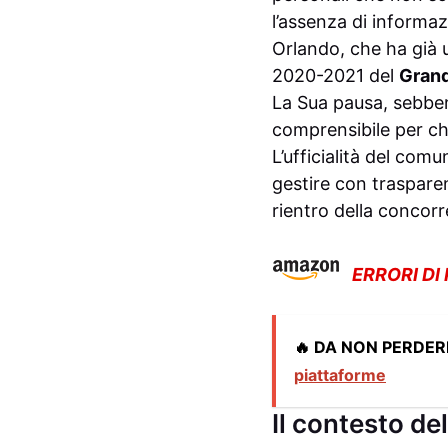
l’assenza di informaz
Orlando, che ha già 
2020-2021 del
Grand
La Sua pausa, sebben
comprensibile per chi
L’ufficialità del com
gestire con trasparen
rientro della concorr
ERRORI DI
🔥 DA NON PERDER
piattaforme
Il contesto de