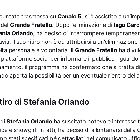
a puntata trasmessa su
Canale 5
, si è assistito a un’i
 del
Grande Fratello
. Dopo l’eliminazione di
Iago Garc
ania Orlando
, ha deciso di interrompere temporanea
ia, il suo ritiro non è da attribuirsi a un’eliminazione
lta personale e volontaria. Il
Grande Fratello
ha divu
ie piattaforme social per informare il pubblico riguardo
namento, il programma ha confermato che si tratta d
o aperta la possibilità per un eventuale rientro dell
itiro di Stefania Orlando
 di
Stefania Orlando
ha suscitato notevole interesse t
ice e showgirl, infatti, ha deciso di allontanarsi dalla
o stati specificati né dettagliati nel comunicato uffi