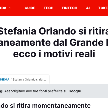
ADV
GUIDE
TECH
FINTECH
AI
TOKE
Stefania Orlando si ritir
neamente dal Grande F
ecco i motivi reali
CINEMA
/
Stefania Orlando si ritira temporaneamente dal Grande Fratello: ecco i motivi reali
gi
Assodigitale alle tue fonti preferite su
Google
ndo si ritira momentaneamente