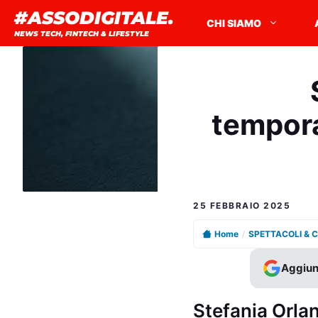
Vai
#ASSODIGITALE.
CHI SIAMO
al
NEWS TECH, FINTECH & LIFESTYLE
contenuto
tempora
25 FEBBRAIO 2025
Home
/
SPETTACOLI & 
Aggiun
Stefania Orla